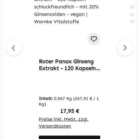
Roter Panax Ginseng
V
Extrakt - 120 Kapseln -
g
schluckfreundlich - mit
T
20% Ginsenosiden -
I
vegan | Warnke
N
Vitalstoffe
v
Inhalt:
0.067 Kg
(267,91 € / 1
In
V
Kg)
K
Regulärer Preis:
17,95 €
Preise inkl. MwSt. zzgl.
Pr
Versandkosten
V