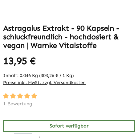
Astragalus Extrakt - 90 Kapseln -
schluckfreundlich - hochdosiert &
vegan | Warnke Vitalstoffe
13,95 €
Inhalt:
0.046 Kg
(303,26 € / 1 Kg)
Preise inkl. MwSt. zzgl. Versandkosten
Durchschnittliche Bewertung von 5 von 5 Sternen
1 Bewertung
Sofort verfügbar