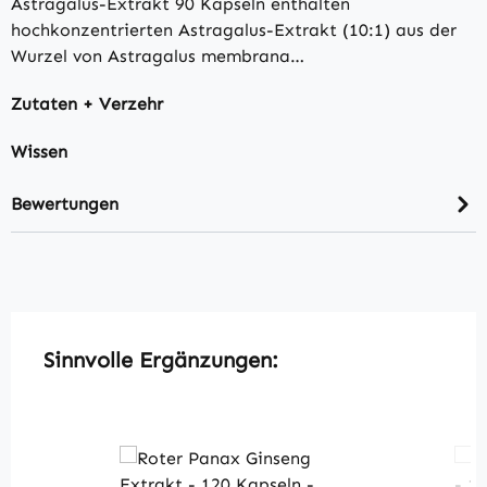
Astragalus-Extrakt 90 Kapseln enthalten
hochkonzentrierten Astragalus-Extrakt (10:1) aus der
Wurzel von Astragalus membrana…
Zutaten + Verzehr
Wissen
Bewertungen
Produktgalerie überspringen
Sinnvolle Ergänzungen: