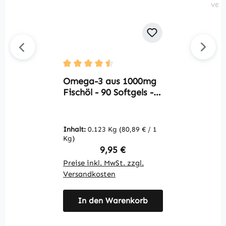
N
Durchschnittliche Bewertung von 4.5 von 5
A
Omega-3 aus 1000mg
K
Fischöl - 90 Softgels -
s
für Herzfunktion,
H
Blutdruck uvm. |
P
Warnke Vitalstoffe
Inhalt:
0.123 Kg
(80,89 € / 1
In
W
Kg)
1 
Regulärer Preis:
9,95 €
Preise inkl. MwSt. zzgl.
Pr
Versandkosten
V
In den Warenkorb