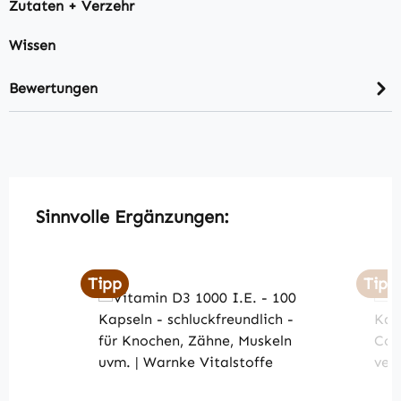
Zutaten + Verzehr
Wissen
Bewertungen
Produktgalerie überspringen
Sinnvolle Ergänzungen:
Tipp
Tipp