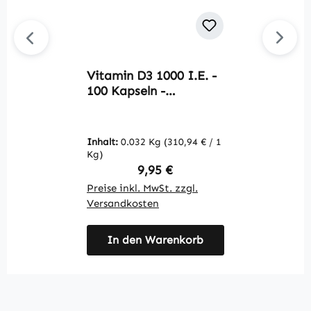
Vitamin D3 1000 I.E. -
U
100 Kapseln -
6
schluckfreundlich - für
s
Knochen, Zähne,
C
Muskeln uvm. | Warnke
K
Inhalt:
0.032 Kg
(310,94 € / 1
In
Vitalstoffe
W
Kg)
K
Regulärer Preis:
9,95 €
Preise inkl. MwSt. zzgl.
Pr
Versandkosten
V
In den Warenkorb