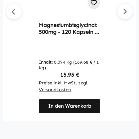
Magnesiumbisglycinat
L
500mg - 120 Kapseln -
T
für Muskeln; Knochen;
-
Elektrolytgleichgewicht
v
uvm. - vegan | Warnke
V
Vitalstoffe
Inhalt:
0.094 Kg
(169,68 € / 1
In
Kg)
K
Regulärer Preis:
15,95 €
Preise inkl. MwSt. zzgl.
Pr
Versandkosten
V
In den Warenkorb