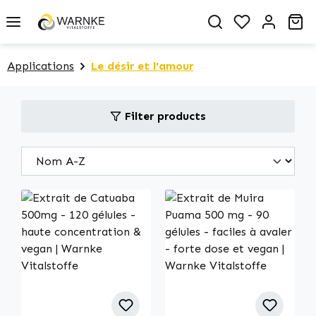
in content
You have 0 
Sh
Applications
Le désir et l'amour
Filter products