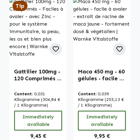
Tip
Gattilier 100mg -
Maca 450 mg - 60
120 Comprimés -
gélules - facile à
Faciles à avaler -
avaler - extrait
avec Zinc - pour
de racine de
Content:
0.031
Content:
0.039
le système
maca jaune -
Kilogramme
(304,84 €
Kilogramme
(255,13 €
immunitaire, la
/ 1 Kilogramme)
fortement dosé &
/ 1 Kilogramme)
peau, les os et
végétalien |
Immediately
Immediately
bien plus encore |
Warnke
available
available
Warnke
Vitalstoffe
Vitalstoffe
Regular price:
Regular price:
9,45 €
9,95 €