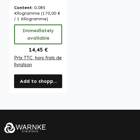
faciles à avaler -
Content:
0.085
avec acide
Kilogramme
(170,00 €
folique, fer etc. -
/ 1 Kilogramme)
vegan | Warnke
Immediately
Vitalstoffe
available
Regular price:
14,45 €
Prix TTC, hors frais de
livraison
Add to shopping cart