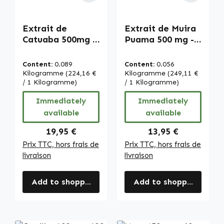
Extrait de
Extrait de Muira
Catuaba 500mg -
Puama 500 mg -
120 gélules -
90 gélules -
haute
faciles à avaler -
Content:
0.089
Content:
0.056
concentration &
forte dose et
Kilogramme
(224,16 €
Kilogramme
(249,11 €
vegan | Warnke
/ 1 Kilogramme)
vegan | Warnke
/ 1 Kilogramme)
Vitalstoffe
Vitalstoffe
Immediately
Immediately
available
available
Regular price:
Regular price:
19,95 €
13,95 €
Prix TTC, hors frais de
Prix TTC, hors frais de
livraison
livraison
Add to shopping cart
Add to shopping cart