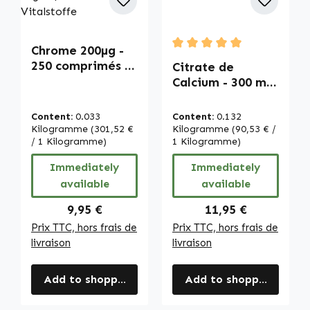
Chrome 200µg -
Average rating of 5 out of
250 comprimés -
Citrate de
facile à avaler -
Calcium - 300 mg
pour la glycémie
de Calcium - 90
et le
Comprimés - Pour
Content:
0.033
Content:
0.132
métabolisme des
les Os, les
Kilogramme
(301,52 €
Kilogramme
(90,53 € /
macronutriments
/ 1 Kilogramme)
Muscles, les
1 Kilogramme)
- vegan | Warnke
Dents et Plus
Immediately
Immediately
Vitalstoffe
Encore - végan |
available
available
Warnke
Vitalstoffe
Regular price:
Regular price:
9,95 €
11,95 €
Prix TTC, hors frais de
Prix TTC, hors frais de
livraison
livraison
Add to shopping cart
Add to shopping cart