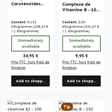
Average rating of 4.5 out 
Caroténoïdes
Complexe de
avec Lutéine -
Vitamine B - 100
250 capsules -
comprimés -
faciles à avaler -
faciles à avaler -
Content:
0.153
Content:
0.03
avec
pour système
Kilogramme
(228,43 €
Kilogramme
(331,67 €
zéaxanthine,
/ 1 Kilogramme)
immunitaire,
/ 1 Kilogramme)
bêta-carotène,
cheveux, contre
Immediately
Immediately
lycopène et plus -
la fatigue et plus
available
available
végan | Warnke
- haut dosage et
Vitalstoffe
végan | Warnke
Regular price:
Regular price:
34,95 €
9,95 €
Vitalstoffe
Prix TTC, hors frais de
Prix TTC, hors frais de
livraison
livraison
Add to shopping cart
Add to shopping cart
Tip