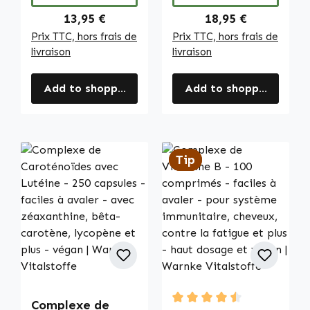
complète des
| Warnke
Regular price:
Regular price:
13,95 €
18,95 €
besoins
Vitalstoffe
Prix TTC, hors frais de
Prix TTC, hors frais de
quotidiens -
livraison
livraison
végan | Warnke
Vitalstoffe
Add to shopping cart
Add to shopping cart
Tip
Tip
Complexe de