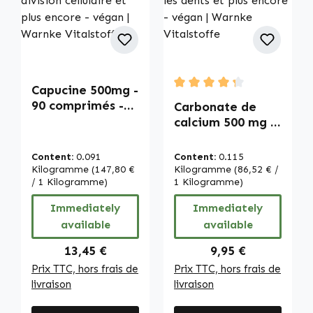
Capucine 500mg -
Average rating of 4.33 out
90 comprimés -
Carbonate de
avec zinc - pour
calcium 500 mg -
le système
100 comprimés à
immunitaire, la
mâcher - pour les
Content:
0.091
Content:
0.115
peau, la division
os, les muscles,
Kilogramme
(147,80 €
Kilogramme
(86,52 € /
cellulaire et plus
/ 1 Kilogramme)
les dents et plus
1 Kilogramme)
encore - végan |
encore - végan |
Immediately
Immediately
Warnke
Warnke
available
available
Vitalstoffe
Vitalstoffe
Regular price:
Regular price:
13,45 €
9,95 €
Prix TTC, hors frais de
Prix TTC, hors frais de
livraison
livraison