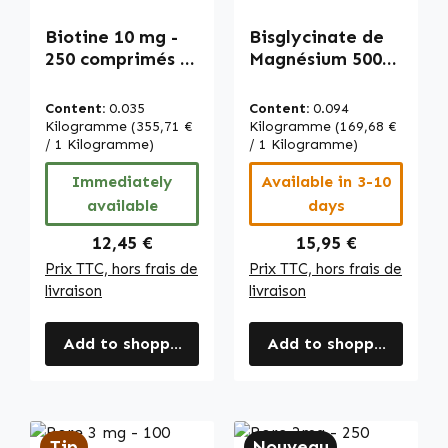
Biotine 10 mg -
Bisglycinate de
250 comprimés -
Magnésium 500
faciles à avaler -
mg - 120 gélules -
pour peau,
pour muscles, os,
Content:
0.035
Content:
0.094
cheveux, système
équilibre
Kilogramme
(355,71 €
Kilogramme
(169,68 €
nerveux et plus -
/ 1 Kilogramme)
électrolytique et
/ 1 Kilogramme)
haut dosage -
plus - végan |
Immediately
Available in 3-10
végan | Warnke
Warnke
available
days
Vitalstoffe
Vitalstoffe
Regular price:
Regular price:
12,45 €
15,95 €
Prix TTC, hors frais de
Prix TTC, hors frais de
livraison
livraison
Add to shopping cart
Add to shopping cart
Tip
Nouveau