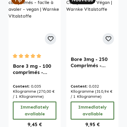
Bore 3mg - 250
Average rating of 5 out of 5 stars
Comprimés -
Bore 3 mg - 100
Végan | Warnke
comprimés -
Vitalstoffe
facile à avaler -
vegan | Warnke
Content:
0.035
Content:
0.032
Vitalstoffe
Kilogramme
(270,00 €
Kilogramme
(310,94 €
/ 1 Kilogramme)
/ 1 Kilogramme)
Immediately
Immediately
available
available
Regular price:
Regular price:
9,45 €
9,95 €