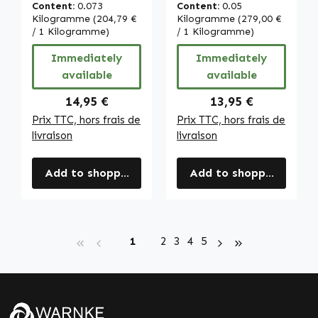
s’endormir plus
avec 200µg
Content:
0.073
Content:
0.05
rapidement -
d'Iode - pour la
Kilogramme
(204,79 €
Kilogramme
(279,00 €
végan | Warnke
/ 1 Kilogramme)
Thyroïde,
/ 1 Kilogramme)
Vitalstoffe
l'Énergie, la Peau
Immediately
Immediately
et plus encore -
available
available
Hautement
Dosés et Végan |
Regular price:
Regular price:
14,95 €
13,95 €
Warnke
Prix TTC, hors frais de
Prix TTC, hors frais de
Vitalstoffe
livraison
livraison
Add to shopping cart
Add to shopping cart
Page
Page
Page
Page
Page
1
2
3
4
5