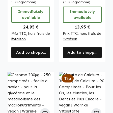
système
les dents et plus
1 Kilogramme)
/ 1 Kilogramme)
immunitaire, la
encore - végan |
Immediately
Immediately
thyroïde, etc. |
Warnke
available
available
Warnke
Vitalstoffe
Vitalstoffe
Regular price:
Regular price:
24,95 €
13,95 €
Prix TTC, hors frais de
Prix TTC, hors frais de
livraison
livraison
Add to shopping cart
Add to shopping cart
Tip