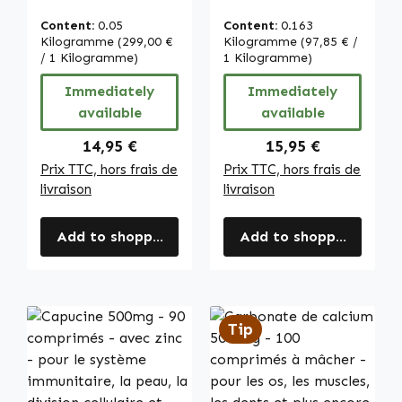
Facile à avaler -
haute dose et
Haute dose &
vegan | Warnke
Content:
0.05
Content:
0.163
Vegan | Warnke
Vitalstoffe
Kilogramme
(299,00 €
Kilogramme
(97,85 € /
Vitalstoffe
/ 1 Kilogramme)
1 Kilogramme)
Immediately
Immediately
available
available
Regular price:
Regular price:
14,95 €
15,95 €
Prix TTC, hors frais de
Prix TTC, hors frais de
livraison
livraison
Add to shopping cart
Add to shopping cart
Tip