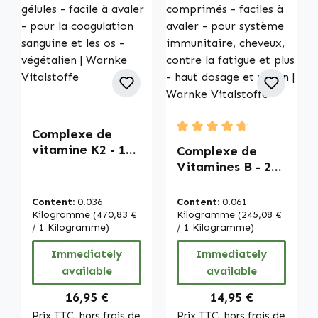
Complexe de
Average rating of 4.67 out
vitamine K2 - 100
Complexe de
gélules - facile à
Vitamines B - 250
avaler - pour la
comprimés -
coagulation
faciles à avaler -
Content:
0.036
Content:
0.061
sanguine et les os
pour système
Kilogramme
(470,83 €
Kilogramme
(245,08 €
- végétalien |
/ 1 Kilogramme)
immunitaire,
/ 1 Kilogramme)
Warnke
cheveux, contre
Immediately
Immediately
Vitalstoffe
la fatigue et plus
available
available
- haut dosage et
végan | Warnke
Regular price:
Regular price:
16,95 €
14,95 €
Vitalstoffe
Prix TTC, hors frais de
Prix TTC, hors frais de