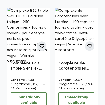
Complexe B12
Complexe de
triple 5-MTHF
Caroténoïdes
200µg acide
avec Lutéine -
folique - 250
100 capsules -
Content:
0.038
Content:
0.059
Comprimés -
faciles à avaler -
Kilogramme
(367,11 €
Kilogramme
(321,19 €
faciles à avaler -
/ 1 Kilogramme)
avec
/ 1 Kilogramme)
pour énergie,
zéaxanthine,
Immediately
Immediately
nerfs et plus -
bêta-carotène &
available
available
couverture
lycopène - végan