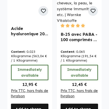
Acide
Average rating of 5 out of
hyaluronique 200
B-25 avec PABA -
mg - 60 gélules -
100 comprimés -
faciles à avaler -
faciles à avaler -
végan | Warnke
avec biotine,
Content:
0.023
Content:
0.065
Vitalstoffe
vitamine B12 etc.
Kilogramme
(563,04 €
Kilogramme
(191,54 €
/ 1 Kilogramme)
- pour l’énergie,
/ 1 Kilogramme)
les cheveux, la
Immediately
Immediately
peau, le système
available
available
immunitaire etc. |
Warnke
Regular price:
Regular price:
12,95 €
12,45 €
Vitalstoffe
Prix TTC, hors frais de
Prix TTC, hors frais de
livraison
livraison
Add to shopping cart
Add to shopping cart