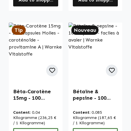
Tip
Nouveau
Bêta-Carotène
Bétaïne &
15mg - 100
pepsine - 100
Capsules Molles -
capsules - faciles
caroténoïde -
à avaler | Warnke
Content:
0.04
Content:
0.085
provitamine A |
Vitalstoffe
Kilogramme
(236,25 €
Kilogramme
(187,65 €
Warnke
/ 1 Kilogramme)
/ 1 Kilogramme)
Vitalstoffe