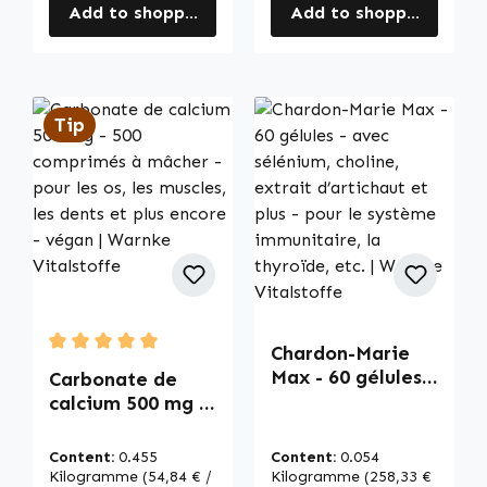
Add to shopping cart
Add to shopping cart
Tip
Chardon-Marie
Average rating of 5 out of 5 stars
Max - 60 gélules -
Carbonate de
avec sélénium,
calcium 500 mg -
choline, extrait
500 comprimés à
d’artichaut et
mâcher - pour les
Content:
0.455
Content:
0.054
plus - pour le
os, les muscles,
Kilogramme
(54,84 € /
Kilogramme
(258,33 €