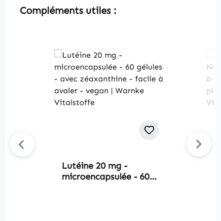
Skip product gallery
Compléments utiles :
Lutéine 20 mg -
P
microencapsulée - 60
N
gélules - avec
f
zéaxanthine - facile à
H
avaler - vegan |
p
Warnke Vitalstoffe
W