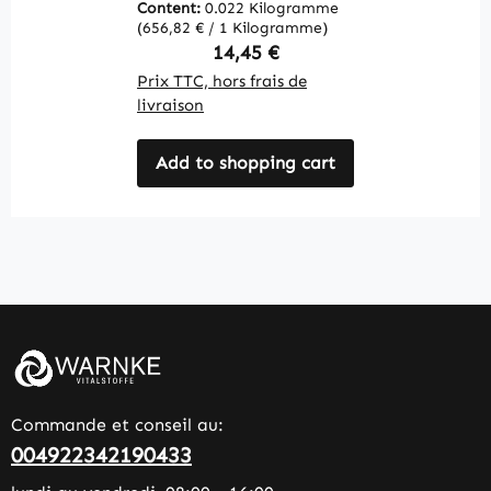
Content:
0.022 Kilogramme
C
(656,82 € / 1 Kilogramme)
(1
Regular price:
14,45 €
Prix TTC, hors frais de
Pr
livraison
li
Add to shopping cart
Commande et conseil au:
004922342190433