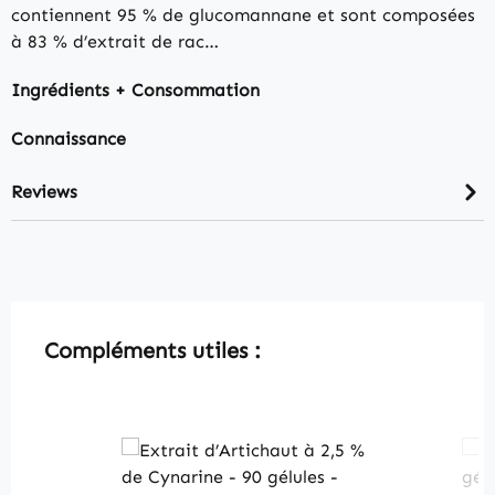
contiennent 95 % de glucomannane et sont composées
à 83 % d’extrait de rac…
Ingrédients + Consommation
Connaissance
Reviews
Skip product gallery
Compléments utiles :