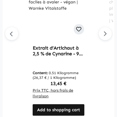
Extrait d’Artichaut à
C
2,5 % de Cynarine - 90
6
gélules - faciles à
s
avaler - végan |
e
Warnke Vitalstoffe
p
Content:
0.51 Kilogramme
C
i
(26,37 € / 1 Kilogramme)
(2
t
Regular price:
13,45 €
V
Prix TTC, hors frais de
Pr
livraison
li
Add to shopping cart