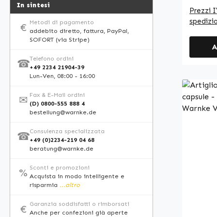
integra
In sintesi
Prezzi I
nell’al
spedizi
Metodi di pagamento
€
capsule
addebito diretto, fattura, PayPal,
ideali 
SOFORT (via Stripe)
A
Warnke 
Telefono ordini
farmace
☎
+49 2234 21904-39
Germany • 100% ve
Lun-Ven, 08:00 - 16:00
Integra
Fax & E-Mail ordini
qualità
✉
(D) 0800-555 888 4
Prodott
bestellung@warnke.de
HACCP d
additivi e c
Consulenza specializzata
☎
+49 (0)2234-219 04 68
qualità
beratung@warnke.de
di inte
consent
Sconti e promozioni
%
Acquista in modo intelligente e
effetti 
risparmia
...altro
informa
consult
Garanzia soddisfatti o rimborsati
€
special
Anche per confezioni già aperte