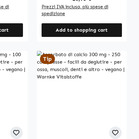
dell’acido ortofosforico.
se di
Prezzi IVA inclusa, più spese di
prodotto
L’involucro della capsula è in
spedizione
ica e
idrossipropilmetilcellulosa. Con
la capsula
90 capsule per confezione, questo
cart
Add to shopping cart
prodotto offre un modo pratico
sa e la
per integrare gli antociani del
a viene
mirtillo nero nella dieta
i carica.
quotidiana. Le capsule sono facili
Tip
da dosare e adatte a un uso
arantire
regolare. Warnke Vitalstoffe -
 delle
Qualità farmaceutica tedesca -
Made in Germany • 100% vegano •
desca -
Integratori alimentari di alta
qualità prodotti in Germania •
di alta
Prodotto secondo gli standard
ania •
HACCP di qualità e igiene • Senza
tandard di
additivi né coloranti Nota bene:
• Senza
In qualità di produttore e
distributore di integratori