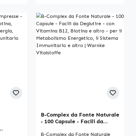
Made in
vitamina C. Le compresse sono
facili da dosare e possono essere
i alta
integrate comodamente nella
ania •
routine quotidiana. Warnke
ard
Vitalstoffe - Qualità farmaceutica
CCP •
tedesca - Made in Germany •
i i
100% vegano • Integratori
alimentari di alta qualità prodotti
e sviluppo
in Germania • Prodotto secondo
l calcio
gli standard HACCP di qualità e
e
igiene • Senza additivi e coloranti
 Il calcio
Scopri i vantaggi: Il calcio è
le
necessario per la normale
 Il calcio
crescita e il normale sviluppo
ale
delle ossa nei bambini. Il calcio
alcio
contribuisce a una normale
B-Complex da Fonte Naturale
e
coagulazione del sangue. Il calcio
of 5 stars
- 100 Capsule - Facili da
lcio
contribuisce a un normale
Deglutire - con Vitamina B12,
e
metabolismo energetico. Il calcio
Biotina e altro - per il
B-Complex da Fonte Naturale
a,