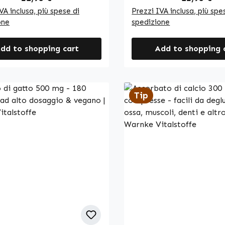
re l’acido glutammico
dosaggio mirato. Con 60 capsule
VA inclusa, più spese di
Prezzi IVA inclusa, più spe
imentazione quotidiana. Le
per confezione, questo 
one
spedizione
 sono facili da dosare e
offre un'assunzione prat
per un utilizzo regolare.
duratura. L'involucro del
dd to shopping cart
Add to shopping 
Vitalstoffe - Qualità
è composto da
utica tedesca - Made in
idrossipropilmetilcellulo
gano •
cellulosa microcristallin
tori alimentari di alta
utilizzata come agente d
Tip
 prodotti in Germania •
La L-leucina funge da
o secondo gli standard
antiagglomerante per g
i qualità e igiene • Senza
una lavorazione ottimale
oloranti Nota bene: In
capsule. Warnke Vitalstoffe -
 di produttori e distributori
Qualità farmaceutica te
gratori alimentari, non ci è
Made in Germany • 100% Vegano
ito fare dichiarazioni sugli
• Integratori alimentari 
dei nutrienti. Per ulteriori
qualità prodotti in Germ
zioni, consigliamo di
Realizzati secondo gli s
are letteratura
qualità e igiene HACCP 
istica o siti web
additivi né coloranti Nota: In