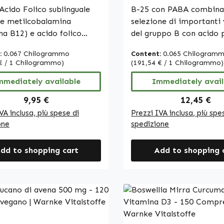
funzione degli enzimi dig
anza, energia e molto
Acido Folico sublinguale
vitamina B12 ecc. - p
B-25 con PABA combina
calcio svolge un ruolo ne
| Warnke Vitalstoffe
energia, capelli, pelle
ne metilcobalamina
selezione di importanti
processo di divisione e
sistema immunitario e
na B12) e acido folico
del gruppo B con acido 
specializzazione cellular
Warnke Vitalstoffe
 pteroilmonoglutammico),
aminobenzoico (PABA).
:
0.067 Chilogrammo
calcio è necessario per i
Content:
0.065 Chilogram
iti con polvere di acerola e
metilcobalamina, bitart
€ / 1 Chilogrammo)
(191,54 € / 1 Chilogrammo)
mantenimento di ossa no
 di ciliegia. La confezione
colina, mononitrato di t
calcio è necessario per i
ne 100 compresse,
mmediately available
cloridrato di piridossina
Immediately avail
mantenimento di denti 
cate con saccarosio e
pantotenato di calcio, ri
Regular price:
Regular pr
9,95 €
12,45 €
Nota bene: In qualità di
izzate con aroma naturale
nicotinamide, inositolo,
VA inclusa, più spese di
Prezzi IVA inclusa, più spe
produttore e distributor
egia. Sono progettate per un
acido pteroilmonoglut
one
spedizione
integratori alimentari,
utilizzo sublinguale: la
D-biotina. Come eccipie
autorizzati a fare dichi
sa si scioglie sotto la
vengono utilizzati cellul
dd to shopping cart
sugli effetti dei nutrienti
Add to shopping 
per consentire un rapido
microcristallina come a
ulteriori informazioni,
mento. Tra gli altri
carica e sali di calcio del
consigliamo di consultar
enti figurano cellulosa
ortofosforico come
letteratura specialistica
istallina come agente di
antiagglomeranti. La co
specializzati prima di e
 sali di calcio dell’acido
contiene 100 compresse
un ordine.
sforico come
consentendo un’assunzi