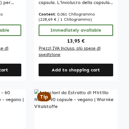
) per
capsula. L’involucro della capsula
se sono
è composto da
mo
Content:
0.061 Chilogrammo
idrossipropilmetilcellulosa,
(228,69 € / 1 Chilogrammo)
gente di
mentre la cellulosa
dosaggio
able
microcristallina viene utilizzata
Immediately available
, questo
come agente di carica. Con 100
ice:
Regular price:
13,95 €
o comodo
capsule per confezione, questo
se di
Prezzi IVA inclusa, più spese di
ico
prodotto offre un modo semplice
spedizione
diana. Le
per integrare l’acido glutammico
a dosare e
nell’alimentazione quotidiana. Le
cart
Add to shopping cart
nke
capsule sono facili da dosare e
rmaceutica
ideali per un utilizzo regolare.
ny •
Warnke Vitalstoffe - Qualità
ori
farmaceutica tedesca - Made in
Tip
à prodotti
Germany • 100% vegano •
 secondo
Integratori alimentari di alta
alità e
qualità prodotti in Germania •
Prodotto secondo gli standard
ci:Un
HACCP di qualità e igiene • Senza