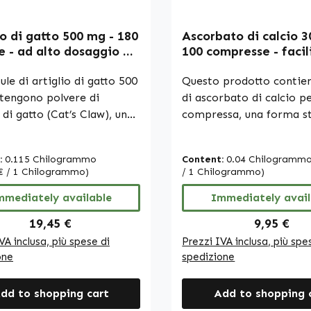
izzati prima di effettuare
qualità di produttori e d
ne.
di integratori alimentar
io di gatto 500 mg - 180
Ascorbato di calcio 3
siamo autorizzati a far
e - ad alto dosaggio &
100 compresse - facil
dichiarazioni sugli effett
 | Warnke Vitalstoffe
deglutire - per ossa, 
nutrienti. Per ulteriori
ule di artiglio di gatto 500
denti e altro - vegano
Questo prodotto contie
informazioni, consiglia
Warnke Vitalstoffe
tengono polvere di
di ascorbato di calcio p
consultare pubblicazioni
 di gatto (Cat’s Claw), una
compressa, una forma st
specialistiche o siti web
tradizionalmente
vitamina C combinata co
prima di effettuare un o
uta per il suo utilizzo
Le compresse sono form
:
0.115 Chilogrammo
Content:
0.04 Chilogramm
. Queste capsule
cellulosa microcristalli
€ / 1 Chilogrammo)
/ 1 Chilogrammo)
gono
agente di carica. Con 100
propilmetilcellulosa come
mmediately available
compresse per confezio
Immediately avail
ro vegetale vegano e sali
questo prodotto offre 
Regular price:
Regular pr
19,45 €
9,95 €
esio degli acidi grassi
semplice per integrare
VA inclusa, più spese di
Prezzi IVA inclusa, più spe
enti antiagglomeranti.
l’assunzione di calcio e 
one
spedizione
 capsule per confezione,
C. È adatto per un utiliz
 una soluzione pratica e
termine ed è facile da d
dd to shopping cart
Add to shopping 
a per integrare
Warnke Vitalstoffe - Qua