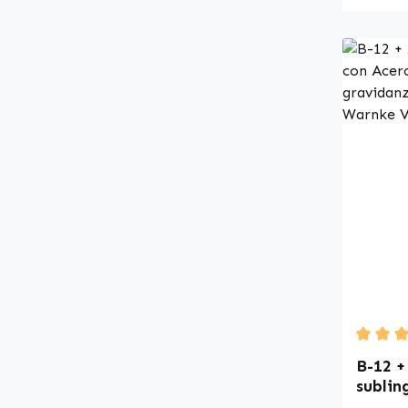
l’alime
Warnke 
farmace
Germany • 100% ve
Integra
qualità
Prodott
qualità e
additivi e c
qualità
distrib
aliment
a fare d
dei nutr
informa
consult
special
Average
B-12 +
special
sublin
un ordi
100 co