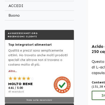
produtt
ACCEDI
integra
autoriz
Buono
sugli ef
ulterio
consigl
AUSGEZEICHNET.ORG
RECENSIONI CLIENTI
lettera
web spe
Top integratori alimentari
Acido 
effettu
Qualità e prezzi sono semplicemente
250 ca
ottimi. Ho trovato anche molti prodotti
deglut
speciali che altrove non si trovano o
e vega
Questo
costano molto di più.
Vitals
di L-ac
Altro...
capsula
★★★★★
☆
è comp
Content
MOLTO BENE
idrossip
(151,38 
4.61 / 5.00
250 cap
49 recensioni
questo 
I
Nota sulle recensioni
soluzio