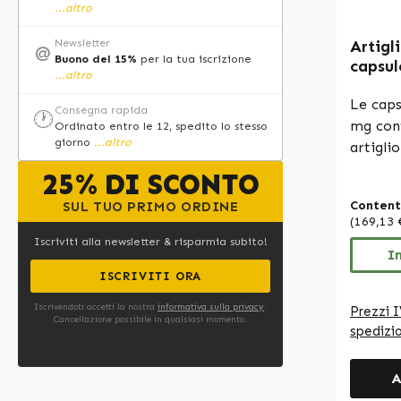
...altro
special
un ordi
Newsletter
Artigl
@
Buono del 15%
per la tua iscrizione
capsul
...altro
vegano
Le caps
Consegna rapida
🕐
mg con
Ordinato entro le 12, spedito lo stesso
giorno
...altro
artiglio
pianta 
25% DI SCONTO
conosci
Content
SUL TUO PRIMO ORDINE
storico
(169,13 
conten
Iscriviti alla newsletter & risparmia subito!
idrossi
I
involuc
ISCRIVITI ORA
di magn
Iscrivendoti accetti la nostra
informativa sulla privacy
.
Prezzi I
come ag
Cancellazione possibile in qualsiasi momento.
spedizi
Con 180
offrono
A
duratur