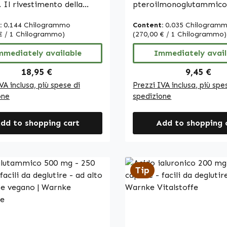
completa | Warnke
. Il rivestimento della
pteroilmonoglutammico
Vitalstoffe
 è in gelatina (bovina) ed è
compressa. Le compres
:
0.144 Chilogrammo
Content:
0.035 Chilogram
o con ossido di ferro. Per
formulate con cellulosa
€ / 1 Chilogrammo)
(270,00 € / 1 Chilogrammo)
uzione delle capsule
microcristallina come a
 utilizzati olio di soia
mmediately available
carica. Con un pratico 
Immediately avail
ato e idrogenato), glicerina
di 800 µg per compressa
Regular price:
Regular pr
18,95 €
9,45 €
ettante e lecitina di soia
prodotto offre un mod
VA inclusa, più spese di
Prezzi IVA inclusa, più spe
ionante. Le capsule
per integrare l’acido fol
one
spedizione
o un modo semplice per
nell’alimentazione quoti
l’acido alfa-lipoico e
compresse sono facili d
dd to shopping cart
Add to shopping 
rlo nella vita quotidiana.
adatte ad un uso regolare. War
Vitalstoffe - Qualità
Vitalstoffe - Qualità fa
utica tedesca - Prodotto
tedesca - Made in Germa
Integratori
100% vegano • Integrat
Tip
ari di alta qualità prodotti
alimentari di alta qualit
ania • Prodotti secondo
in Germania • Prodotto
ndard di qualità e igiene
gli standard HACCP di qu
 Senza additivi né
igiene • Senza additivi e
alità di
colorantiScopri i benefi