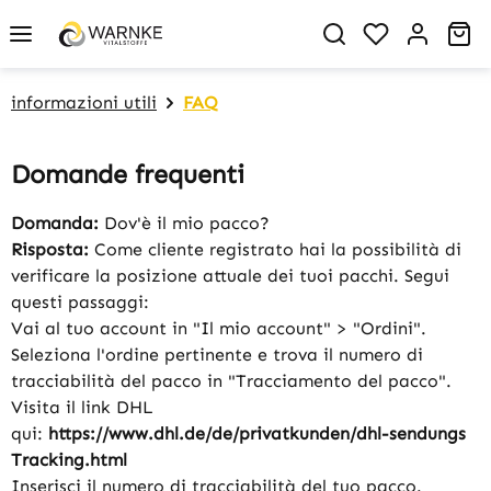
in content
You have 0 w
Sh
informazioni utili
FAQ
Domande frequenti
Domanda:
Dov'è il mio pacco?
Risposta:
Come cliente registrato hai la possibilità di
verificare la posizione attuale dei tuoi pacchi. Segui
questi passaggi:
Vai al tuo account in "Il mio account" > "Ordini".
Seleziona l'ordine pertinente e trova il numero di
tracciabilità del pacco in "Tracciamento del pacco".
Visita il link DHL
qui:
https://www.dhl.de/de/privatkunden/dhl-sendungs ​​​​
Tracking.html
Inserisci il numero di tracciabilità del tuo pacco.