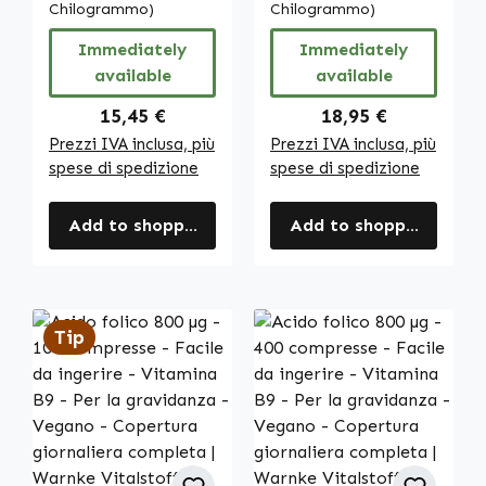
Chilogrammo)
Chilogrammo)
Vitalstoffe
Immediately
Immediately
available
available
Regular price:
Regular price:
15,45 €
18,95 €
Prezzi IVA inclusa, più
Prezzi IVA inclusa, più
spese di spedizione
spese di spedizione
Add to shopping cart
Add to shopping cart
Tip