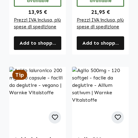
available
available
Regular price:
Regular price:
13,95 €
21,95 €
Prezzi IVA inclusa, più
Prezzi IVA inclusa, più
spese di spedizione
spese di spedizione
Add to shopping cart
Add to shopping cart
Tip