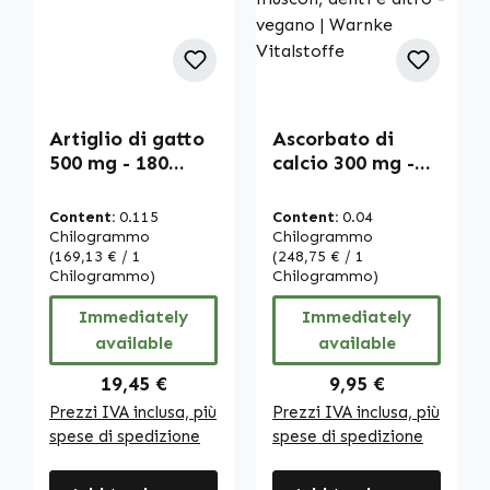
Artiglio di gatto
Ascorbato di
500 mg - 180
calcio 300 mg -
capsule - ad alto
100 compresse -
dosaggio &
facili da
Content:
0.115
Content:
0.04
vegano | Warnke
deglutire - per
Chilogrammo
Chilogrammo
Vitalstoffe
(169,13 € / 1
ossa, muscoli,
(248,75 € / 1
Chilogrammo)
Chilogrammo)
denti e altro -
vegano | Warnke
Immediately
Immediately
Vitalstoffe
available
available
Regular price:
Regular price:
19,45 €
9,95 €
Prezzi IVA inclusa, più
Prezzi IVA inclusa, più
spese di spedizione
spese di spedizione