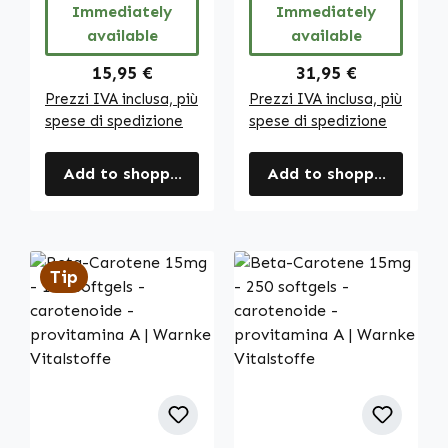
per il
Immediately
Immediately
Metabolismo
available
available
Energetico, il
Sistema
Regular price:
Regular price:
15,95 €
31,95 €
Immunitario e
Prezzi IVA inclusa, più
Prezzi IVA inclusa, più
altro | Warnke
spese di spedizione
spese di spedizione
Vitalstoffe
Add to shopping cart
Add to shopping cart
Tip