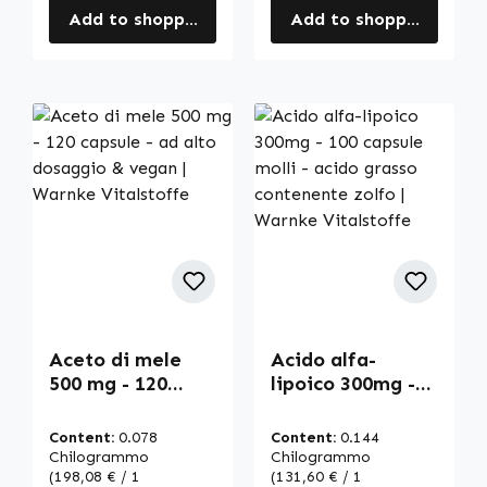
Add to shopping cart
Add to shopping cart
Aceto di mele
Acido alfa-
500 mg - 120
lipoico 300mg -
capsule - ad alto
100 capsule molli
dosaggio &
- acido grasso
Content:
0.078
Content:
0.144
vegan | Warnke
contenente zolfo
Chilogrammo
Chilogrammo
Vitalstoffe
(198,08 € / 1
| Warnke
(131,60 € / 1