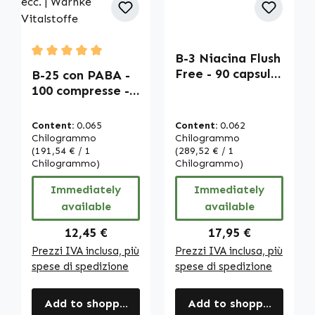
B-3 Niacina Flush
Average rating of 5 out of 5 stars
Free - 90 capsule
B-25 con PABA -
- facili da
100 compresse -
deglutire - per
facili da
pelle, sistema
deglutire - con
Content:
0.065
Content:
0.062
nervoso e altro |
biotina, vitamina
Chilogrammo
Chilogrammo
Warnke
B12 ecc. - per
(191,54 € / 1
(289,52 € / 1
Chilogrammo)
Chilogrammo)
Vitalstoffe
energia, capelli,
pelle, sistema
Immediately
Immediately
immunitario ecc.
available
available
| Warnke
Vitalstoffe
Regular price:
Regular price:
12,45 €
17,95 €
Prezzi IVA inclusa, più
Prezzi IVA inclusa, più
spese di spedizione
spese di spedizione
Add to shopping cart
Add to shopping cart