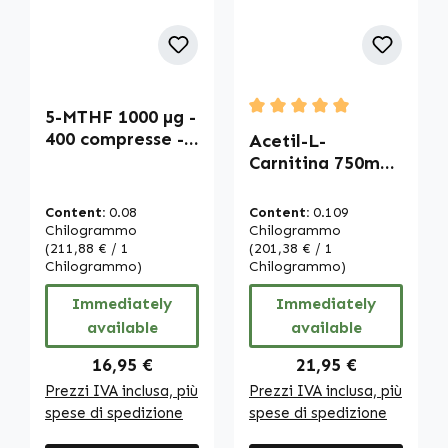
5-MTHF 1000 µg -
Average rating of 5 out of
400 compresse -
Acetil-L-
facili da
Carnitina 750mg -
deglutire - calcio
120 Capsule |
L-metilfolato |
Warnke
Content:
0.08
Content:
0.109
Warnke
Vitalstoffe
Chilogrammo
Chilogrammo
Vitalstoffe
(211,88 € / 1
(201,38 € / 1
Chilogrammo)
Chilogrammo)
Immediately
Immediately
available
available
Regular price:
Regular price:
16,95 €
21,95 €
Prezzi IVA inclusa, più
Prezzi IVA inclusa, più
spese di spedizione
spese di spedizione