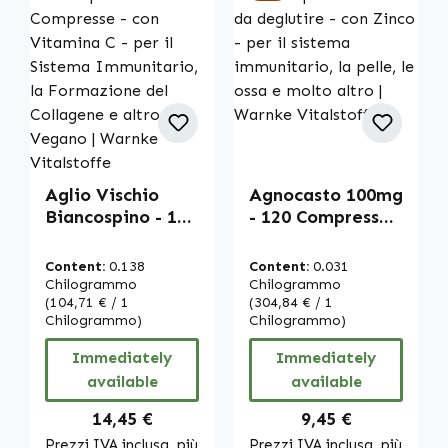
Aglio Vischio
Agnocasto 100mg
Biancospino - 120
- 120 Compresse -
Compresse - con
Facili da
Vitamina C - per
deglutire - con
Content:
0.138
Content:
0.031
il Sistema
Zinco - per il
Chilogrammo
Chilogrammo
Immunitario, la
(104,71 € / 1
sistema
(304,84 € / 1
Chilogrammo)
Chilogrammo)
Formazione del
immunitario, la
Collagene e altro
pelle, le ossa e
Immediately
Immediately
- Vegano |
molto altro |
available
available
Warnke
Warnke
Vitalstoffe
Vitalstoffe
Regular price:
Regular price:
14,45 €
9,45 €
Prezzi IVA inclusa, più
Prezzi IVA inclusa, più