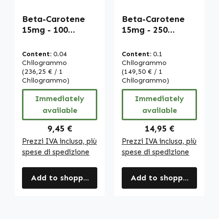
Beta-Carotene
Beta-Carotene
15mg - 100
15mg - 250
softgels -
softgels -
carotenoide -
carotenoide -
Content:
0.04
Content:
0.1
provitamina A |
provitamina A |
Chilogrammo
Chilogrammo
Warnke
(236,25 € / 1
Warnke
(149,50 € / 1
Chilogrammo)
Chilogrammo)
Vitalstoffe
Vitalstoffe
Immediately
Immediately
available
available
Regular price:
Regular price:
9,45 €
14,95 €
Prezzi IVA inclusa, più
Prezzi IVA inclusa, più
spese di spedizione
spese di spedizione
Add to shopping cart
Add to shopping cart