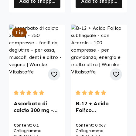
Add to shopping cart
Add to shopping cart
Tip
Average rating of 5 out of 5 stars
Average rating of 5 out of
Ascorbato di
B-12 + Acido
calcio 300 mg -
Folico
250 compresse -
sublinguale - con
facili da
Acerola - 100
Content:
0.1
Content:
0.067
deglutire - per
compresse - per
Chilogrammo
Chilogrammo