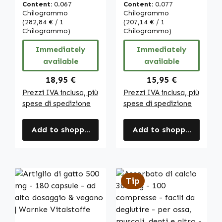
capsule - vegano
Salice - 120
Content:
0.067
Content:
0.077
| Warnke
capsule - facili da
Chilogrammo
Chilogrammo
Vitalstoffe
(282,84 € / 1
deglutire -
(207,14 € / 1
Chilogrammo)
Chilogrammo)
vegano | Warnke
Vitalstoffe
Immediately
Immediately
available
available
Regular price:
Regular price:
18,95 €
15,95 €
Prezzi IVA inclusa, più
Prezzi IVA inclusa, più
spese di spedizione
spese di spedizione
Add to shopping cart
Add to shopping cart
Tip