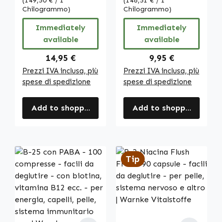
ossa, muscoli,
(149,50 € / 1
gravidanza,
(148,51 € / 1
Chilogrammo)
Chilogrammo)
denti e altro -
energia e molto
vegano | Warnke
altro | Warnke
Immediately
Immediately
Vitalstoffe
Vitalstoffe
available
available
Regular price:
Regular price:
14,95 €
9,95 €
Prezzi IVA inclusa, più
Prezzi IVA inclusa, più
spese di spedizione
spese di spedizione
Add to shopping cart
Add to shopping cart
Tip