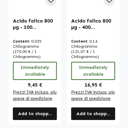
Acido folico 800
Acido folico 800
µg - 100
µg - 400
compresse -
compresse -
Facile da ingerire
Facile da ingerire
Content:
0.035
Content:
0.14
- Vitamina B9 -
- Vitamina B9 -
Chilogrammo
Chilogrammo
Per la gravidanza
(270,00 € / 1
Per la gravidanza
(121,07 € / 1
Chilogrammo)
Chilogrammo)
- Vegano -
- Vegano -
Copertura
Copertura
Immediately
Immediately
giornaliera
giornaliera
available
available
completa |
completa |
Warnke
Warnke
Regular price:
Regular price:
9,45 €
16,95 €
Vitalstoffe
Vitalstoffe
Prezzi IVA inclusa, più
Prezzi IVA inclusa, più
spese di spedizione
spese di spedizione
Add to shopping cart
Add to shopping cart