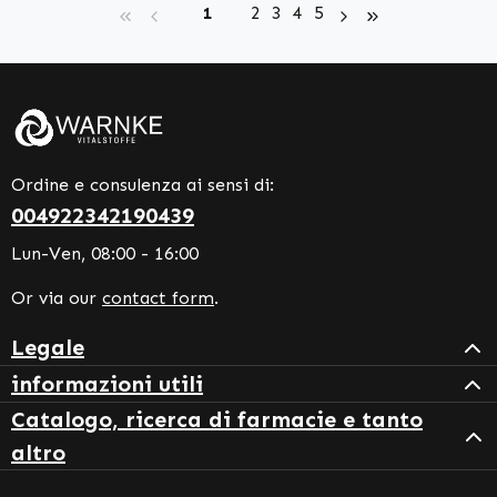
Page
Page
Page
Page
Page
1
2
3
4
5
Ordine e consulenza ai sensi di:
004922342190439
Lun-Ven, 08:00 - 16:00
Or via our
contact form
.
Legale
informazioni utili
Catalogo, ricerca di farmacie e tanto
altro