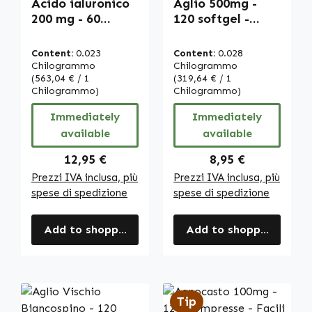
Acido ialuronico
Aglio 500mg -
200 mg - 60
120 softgel -
capsule - facili da
facile da
deglutire -
deglutire - Allium
Content:
0.023
Content:
0.028
vegano | Warnke
sativum | Warnke
Chilogrammo
Chilogrammo
Vitalstoffe
(563,04 € / 1
Vitalstoffe
(319,64 € / 1
Chilogrammo)
Chilogrammo)
Immediately
Immediately
available
available
Regular price:
Regular price:
12,95 €
8,95 €
Prezzi IVA inclusa, più
Prezzi IVA inclusa, più
spese di spedizione
spese di spedizione
Add to shopping cart
Add to shopping cart
Tip