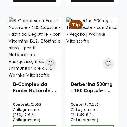
Tip
B-Complex da
Berberina 500mg
Fonte Naturale -
- 180 Capsule -
100 Capsule -
con Zinco -
Facili da
vegano | Warnke
Content:
0.063
Content:
0.151
Deglutire - con
Vitalstoffe
Chilogrammo
Chilogrammo
Vitamina B12,
(253,17 € / 1
(211,59 € / 1
Chilogrammo)
Chilogrammo)
Biotina e altro -