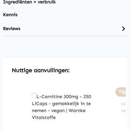
Ingrediënten + verbruik
Kennis
Reviews
Skip product gallery
Nuttige aanvullingen:
Tip
Tip