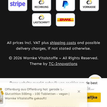
All prices incl. VAT plus
shipping costs
and possible
delivery charges, if not stated otherwise.
© 2026 Warnke Vitalstoffe – All Rights Reserved.
Theme by
TC-Innovations
Deze website maakt gebruik van cookies om de best
mogelijke ervaring te bieden
Meer informatie ...
Configureren
Alleen technisch noodzakelijke
Alle cookies accepteren