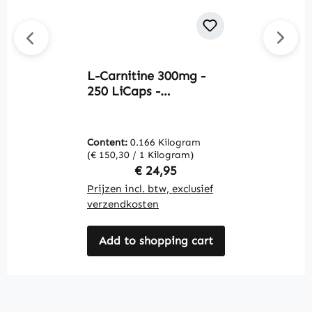
L-Carnitine 300mg -
T
250 LiCaps -
c
gemakkelijk in te
h
nemen - vegan |
v
Warnke Vitalstoffe
V
Content:
0.166 Kilogram
C
(€ 150,30 / 1 Kilogram)
(€
Regular price:
€ 24,95
Prijzen incl. btw, exclusief
Pr
verzendkosten
v
Add to shopping cart