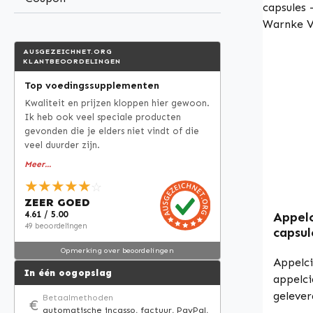
Geprod
kwalite
Vrij va
AUSGEZEICHNET.ORG
kleurstoffen Let op:
KLANTBEOORDELINGEN
en dist
Top voedingssupplementen
voedin
Kwaliteit en prijzen kloppen hier gewoon.
geen ui
Ik heb ook veel speciale producten
werking
gevonden die je elders niet vindt of die
Voor me
veel duurder zijn.
aan vak
Meer...
gespeci
★★★★★
☆
raadple
ZEER GOED
bestelli
4.61 / 5.00
Appelc
49 beoordelingen
capsul
vegan 
Opmerking over beoordelingen
Appelci
In één oogopslag
appelci
gelever
Betaalmethoden
€
automatische incasso, factuur, PayPal,
hydroxy