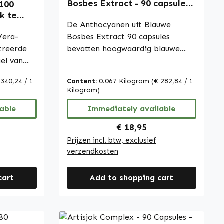
Bosbes Extract - 90 capsules -
 100
vegan | Warnke Vitalstoffe
k te
De Anthocyanen uit Blauwe
1 - met
Vera-
Bosbes Extract 90 capsules
treerde
bevatten hoogwaardig blauwe
meer |
el van
bosbes extract dat 25%
 Het
anthocyanen levert. De formule is
 340,24 / 1
Content:
0.067 Kilogram
(€ 282,84 / 1
seerd en
aangevuld met microkristallijne
Kilogram)
cellulose als vulstof, L-leucine en
inezuur
able
calciumzouten van
Immediately available
De
orthofosforzuur. De capsulewand
ice:
Regular price:
€ 18,95
 uit
is gemaakt van
Prijzen incl. btw, exclusief
ulose,
hydroxypropylmethylcellulose.
verzendkosten
cellulose
Met 90 capsules per verpakking
of en een
biedt dit product een praktische
cart
Add to shopping cart
manier om anthocyanen uit
apsules
blauwe bosbes in de dagelijkse
en en
voeding te integreren. De
et
capsules zijn eenvoudig te