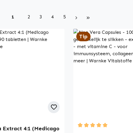
Page
Page
Page
Page
Page
1
2
3
4
5
Tip
a Extract 4:1 (Medicago
Average rating of 5 out 