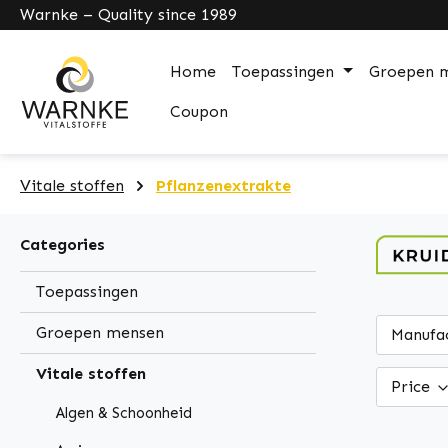
Warnke – Quality since 1989
search
Skip to main navigation
Home
Toepassingen
Groepen 
Coupon
Vitale stoffen
Pflanzenextrakte
Categories
Toepassingen
Groepen mensen
Manufa
Vitale stoffen
Price
Algen & Schoonheid