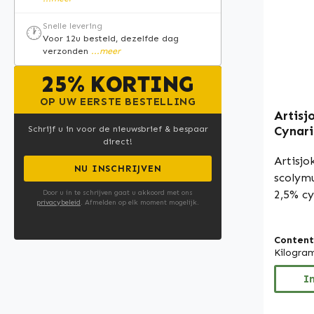
voeding
niet to
Snelle levering
🕐
doen ov
Voor 12u besteld, dezelfde dag
verzonden
...meer
voedin
informa
25% KORTING
vaklite
OP UW EERSTE BESTELLING
website
Artisj
een bes
Cynari
Schrijf u in voor de nieuwsbrief & bespaar
direct!
gemakk
vegan 
Artisjo
NU INSCHRIJVEN
scolymu
2,5% cy
Door u in te schrijven gaat u akkoord met ons
privacybeleid
. Afmelden op elk moment mogelijk.
bestand
gewaar
Content
natuurl
Kilogra
capsule
omhulse
I
hydroxy
bevatte