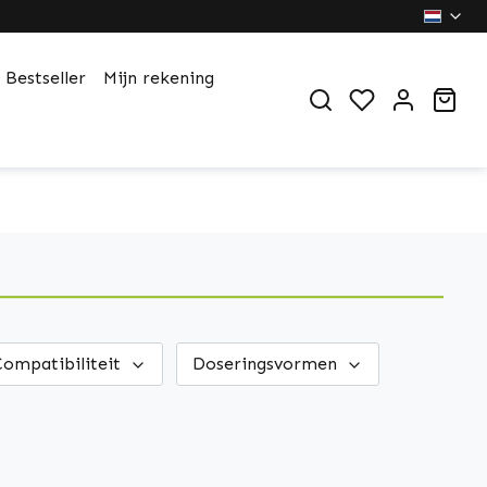
Bestseller
Mijn rekening
You have 0 wi
Sho
Compatibiliteit
Doseringsvormen