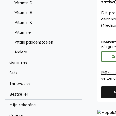
sativa)
Vitamin D
Warnke
Dit pro
Vitamin E
geconce
Vitamin K
(Medica
verhoud
Vitamine
bevatte
Content
Vitale paddenstoelen
cellulo
Kilogra
praktis
Andere
vorm va
I
Gummies
eenvoud
gemakke
Prijzen 
Sets
kan word
verzend
Vitalst
Innovaties
apothee
A
Germany • 100% v
Bestseller
Hoogwa
Mijn rekening
voedin
geprodu
Coupon