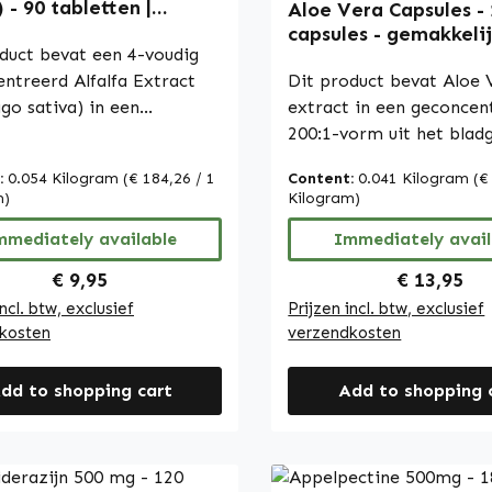
 - 90 tabletten |
Aloe Vera Capsules -
 Vitalstoffe
capsules - gemakkelij
duct bevat een 4-voudig
slikken - extract 200:
ntreerd Alfalfa Extract
vitamine C - voor
Dit product bevat Aloe 
immuunsysteem,
go sativa) in een
extract in een geconcen
collageenvorming en 
ing van 4:1. De tabletten
200:1-vorm uit het bladg
Warnke Vitalstoffe
n microkristallijne
Aloe Barbadensis Miller.
:
0.054 Kilogram
(€ 184,26 / 1
Content:
0.041 Kilogram
(€
se als vulstof. Ze bieden een
extract is gestandaardi
m)
Kilogram)
che en geconcentreerde
bevat 10% acemannaan.
n Alfalfa Extract die
mmediately available
Daarnaast zijn L-ascorb
Immediately avail
ig te doseren is en
en L-leucine toegevoegd. 
Regular price:
Regular pr
€ 9,95
€ 13,95
lijk in het dagelijks leven
capsuleomhulsel bestaat
incl. btw, exclusief
Prijzen incl. btw, exclusief
en geïntegreerd. Warnke
hydroxypropylmethylcell
kosten
verzendkosten
offe - Duitse
terwijl microkristallijne 
kkwaliteit - Made in
wordt gebruikt als vulst
dd to shopping cart
Add to shopping 
egan •
rijstextractmengsel als
ardige
antiklontermiddel. De c
gssupplementen
zijn eenvoudig te doser
ceerd in Duitsland •
kunnen gemakkelijk in h