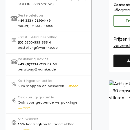
SOFORT (via Stripe)
Content
Daarna
Kilogra
microkri
Besteltelefoon
☎
vulsto
I
+49 2234 21904-49
ma-vr, 08:00 - 16:00
vetzure
Met 120
Fax & E-Mail bestelling
✉
Prijzen 
biedt d
(D) 0800-555 888 4
verzend
bestellung@warnke.de
manier 
dagelij
Vakkundig advies
A
☎
Warnke 
+49 (0)2234-219 04 68
apothee
beratung@warnke.de
Germany • 100 % v
Kortingen en acties
%
hoogwa
Slim shoppen en besparen
...meer
voeding
product
Geld-terug-garantie
€
Ook voor geopende verpakkingen
HACCP-
...meer
hygiën
additieve
Nieuwsbrief
@
15% kortingbon
bij aanmelding
Als fab
...meer