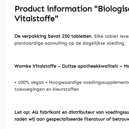
Product information "Biologis
Vitalstoffe"
B
De verpakking bevat 250 tabletten
. Elke tablet le
i
plantaardige aanvulling op de dagelijkse voeding.
o
l
o
g
Warnke Vitalstoffe – Duitse apotheekkwaliteit – 
i
s
• 100% vegan • Hoogwaardige voedingssupplementen
c
toevoegingen en kleurstoffen
h
g
e
r
Let op: Als fabrikant en distributeur van voeding
s
raden wij aan gespecialiseerde literatuur of betro
t
e