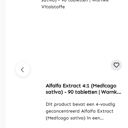
a
r
d
i
g
g
e
r
s
t
e
g
r
a
s
Alfalfa Extract 4:1 (Medicago
p
sativa) - 90 tabletten | Warnke
o
Vitalstoffe
e
Dit product bevat een 4-voudig
d
geconcentreerd Alfalfa Extract
e
(Medicago sativa) in een
r
verhouding van 4:1. De tabletten
d