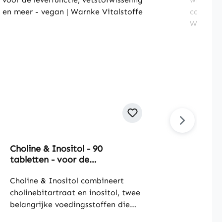
Choline & Inositol - 90
Brand
tabletten - voor de
wiero
leverfunctie, vetstofwisseling
capsu
en meer - vegan | Warnke
Choline & Inositol combineert
vegan
Brandn
Vitalstoffe
cholinebitartraat en inositol, twee
wieroo
belangrijke voedingsstoffen die
een c
een rol spelen bij de celfunctie en
brandn