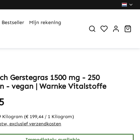
Bestseller
Mijn rekening
You have 0 wi
Sho
sch Gerstegras 1500 mg - 250
n - vegan | Warnke Vitalstoffe
5
9 Kilogram
(€ 199,44 / 1 Kilogram)
 btw, exclusief verzendkosten
Immediately available