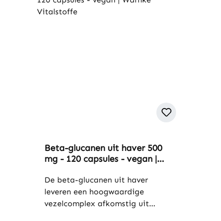
Beta-glucanen uit haver 500
mg - 120 capsules - vegan |
Warnke Vitalstoffe
De beta-glucanen uit haver
leveren een hoogwaardige
vezelcomplex afkomstig uit
havermout (Avena sativa L.),