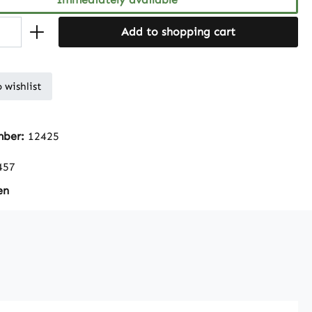
Add to shopping cart
 wishlist
mber:
12425
457
en