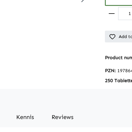
Add to
Product nu
PZN:
19786
250 Tablett
Kennis
Reviews