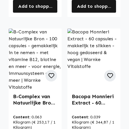
Add to shopping cart
Add to shopping cart
B-Complex van
Bacopa Monnieri
Natuurlijke Bron -
Extract - 60
100 capsules -
capsules -
gemakkelijk in te
makkelijk te
Content:
0.063
Content:
0.039
nemen - met
slikken - hoog
Kilogram
(€ 253,17 / 1
Kilogram
(€ 344,87 / 1
vitamine B12,
Kilogram)
gedoseerd &
Kilogram)