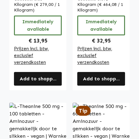
Schildklier,
DHA en EPA -
Kilogram
(€ 279,00 / 1
Kilogram
(€ 464,08 / 1
Energie, Huid en
Kilogram)
voor hart en
Kilogram)
meer -
bloeddruk |
Immediately
Immediately
Hooggedoseerd
Warnke
available
available
en Vegan |
Vitalstoffe
Warnke
Regular price:
Regular price:
€ 13,95
€ 32,95
Vitalstoffe
Prijzen incl. btw,
Prijzen incl. btw,
exclusief
exclusief
verzendkosten
verzendkosten
Add to shopping cart
Add to shopping cart
Tip