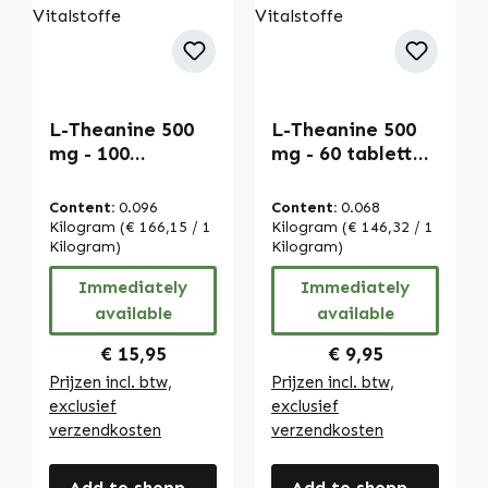
L-Theanine 500
L-Theanine 500
mg - 100
mg - 60 tabletten
tabletten -
- Aminozuur -
Aminozuur -
gemakkelijk door
Content:
0.096
Content:
0.068
gemakkelijk door
te slikken - vegan
Kilogram
(€ 166,15 / 1
Kilogram
(€ 146,32 / 1
te slikken - vegan
Kilogram)
| Warnke
Kilogram)
| Warnke
Vitalstoffe
Immediately
Immediately
Vitalstoffe
available
available
Regular price:
Regular price:
€ 15,95
€ 9,95
Prijzen incl. btw,
Prijzen incl. btw,
exclusief
exclusief
verzendkosten
verzendkosten
Add to shopping cart
Add to shopping cart