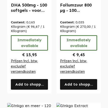
DHA 500mg - 100
Foliumzuur 800
softgels - voor
µg - 100
hart en bloeddruk
tabletten -
| Warnke
Gemakkelijk in te
Content:
0.165
Content:
0.035
Vitalstoffe
nemen -
Kilogram
(€ 96,67 / 1
Kilogram
(€ 270,00 / 1
Kilogram)
Vitamine B9 -
Kilogram)
Voor
Immediately
Immediately
zwangerschap -
available
available
Vegan -
Volledige
Regular price:
Regular price:
€ 15,95
€ 9,45
dagelijkse
Prijzen incl. btw,
Prijzen incl. btw,
behoefte |
exclusief
exclusief
Warnke
verzendkosten
verzendkosten
Vitalstoffe
Add to shopping cart
Add to shopping cart