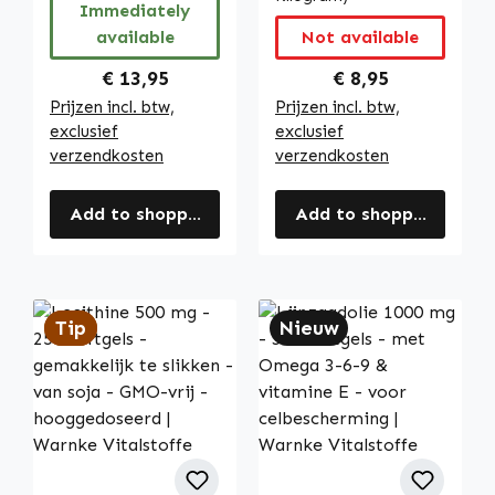
Immediately
Vitalstoffe
available
Not available
Regular price:
Regular price:
€ 13,95
€ 8,95
Prijzen incl. btw,
Prijzen incl. btw,
exclusief
exclusief
verzendkosten
verzendkosten
Add to shopping cart
Add to shopping cart
Tip
Tip
Nieuw