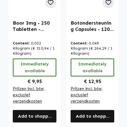
Boor 3mg - 250
Botondersteunin
Tabletten -
g Capsules - 120
Vegan | Warnke
capsules -
Vitalstoffe
gemakkelijk door
Content:
0.032
Content:
0.049
te slikken |
Kilogram
(€ 310,94 / 1
Kilogram
(€ 264,29 / 1
Kilogram)
Warnke
Kilogram)
Vitalstoffe
Immediately
Immediately
available
available
Regular price:
Regular price:
€ 9,95
€ 12,95
Prijzen incl. btw,
Prijzen incl. btw,
exclusief
exclusief
verzendkosten
verzendkosten
Add to shopping cart
Add to shopping cart