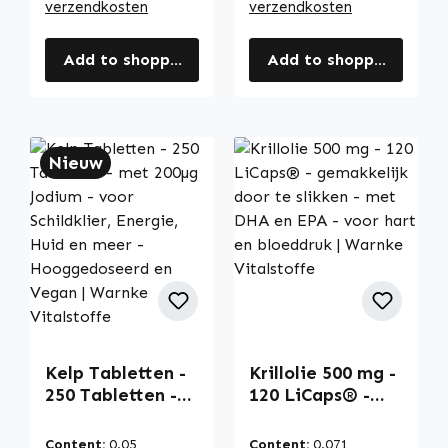
verzendkosten
verzendkosten
Add to shopping cart
Add to shopping cart
Nieuw
Kelp Tabletten -
Krillolie 500 mg -
250 Tabletten -
120 LiCaps® -
met 200µg
gemakkelijk door
Jodium - voor
te slikken - met
Content:
0.05
Content:
0.071