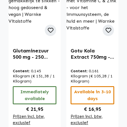
Glutaminezuur
Gotu Kola
500 mg - 250
Extract 750mg -
capsules -
120 Tabletten -
gemakkelijk te
met Vitamine C
Content:
0.145
Content:
0.161
slikken - hoog
& Zink - voor het
Kilogram
(€ 151,38 / 1
Kilogram
(€ 105,28 / 1
gedoseerd &
Kilogram)
immuunsysteem,
Kilogram)
vegan | Warnke
de huid en meer |
Immediately
Available in 3-10
Vitalstoffe
Warnke
available
days
Vitalstoffe
Regular price:
Regular price:
€ 21,95
€ 16,95
Prijzen incl. btw,
Prijzen incl. btw,
exclusief
exclusief