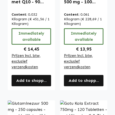
met Q10 - 90
500 mg - 100
capsules -
capsules -
makkelijk te
gemakkelijk te
Content:
0.032
Content:
0.061
slikken - vegan |
slikken - hoog
Kilogram
(€ 451,56 / 1
Kilogram
(€ 228,69 / 1
Warnke
Kilogram)
gedoseerd &
Kilogram)
Vitalstoffe
vegan | Warnke
Immediately
Immediately
Vitalstoffe
available
available
Regular price:
Regular price:
€ 14,45
€ 13,95
Prijzen incl. btw,
Prijzen incl. btw,
exclusief
exclusief
verzendkosten
verzendkosten
Add to shopping cart
Add to shopping cart