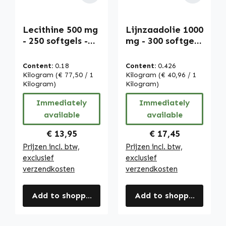
Lecithine 500 mg
Lijnzaadolie 1000
- 250 softgels -
mg - 300 softgels
gemakkelijk te
- met Omega 3-6-
slikken - van soja
9 & vitamine E -
Content:
0.18
Content:
0.426
- GMO-vrij -
voor
Kilogram
(€ 77,50 / 1
Kilogram
(€ 40,96 / 1
hooggedoseerd |
Kilogram)
celbescherming |
Kilogram)
Warnke
Warnke
Immediately
Immediately
Vitalstoffe
Vitalstoffe
available
available
Regular price:
Regular price:
€ 13,95
€ 17,45
Prijzen incl. btw,
Prijzen incl. btw,
exclusief
exclusief
verzendkosten
verzendkosten
Add to shopping cart
Add to shopping cart