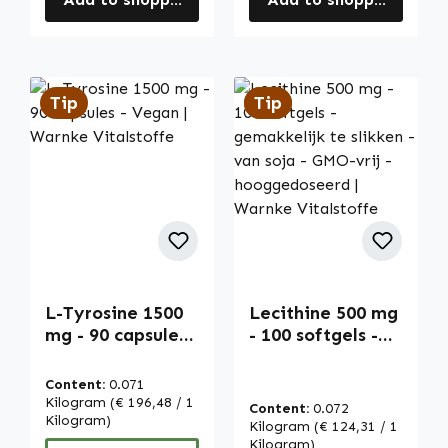
Tip
Tip
Tip
L-Tyrosine 1500
Lecithine 500 mg
mg - 90 capsules -
- 100 softgels -
Vegan | Warnke
gemakkelijk te
Vitalstoffe
slikken - van soja
Content:
0.071
- GMO-vrij -
Kilogram
(€ 196,48 / 1
Content:
0.072
Kilogram)
hooggedoseerd |
Kilogram
(€ 124,31 / 1
Warnke
Kilogram)