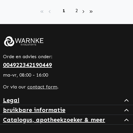
Page
Page
1
2
Orde en advies onder:
004922342190449
ma-vr, 08:00 - 16:00
Or via our
contact form
.
Legal
bruikbare informatie
Catalogus, apotheekzoeker & meer