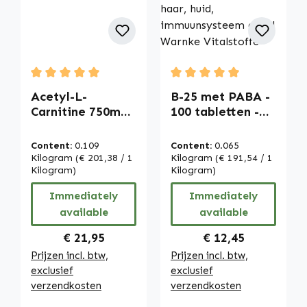
Average rating of 5 out of 5 stars
Average rating of 5 out of
Acetyl-L-
B-25 met PABA -
Carnitine 750mg -
100 tabletten -
120 Capsules |
gemakkelijk door
Warnke
te slikken - met
Content:
0.109
Content:
0.065
Vitalstoffe
biotine, vitamine
Kilogram
(€ 201,38 / 1
Kilogram
(€ 191,54 / 1
Kilogram)
B12 enz. - voor
Kilogram)
energie, haar,
Immediately
Immediately
huid,
available
available
immuunsysteem
enz. | Warnke
Regular price:
Regular price:
€ 21,95
€ 12,45
Vitalstoffe
Prijzen incl. btw,
Prijzen incl. btw,
exclusief
exclusief
verzendkosten
verzendkosten