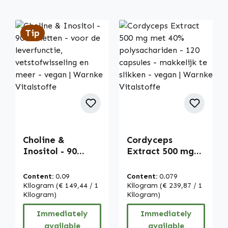
Tip
Choline &
Cordyceps
Inositol - 90
Extract 500 mg
tabletten - voor
met 40%
de leverfunctie,
polysachariden -
Content:
0.09
Content:
0.079
vetstofwisseling
120 capsules -
Kilogram
(€ 149,44 / 1
Kilogram
(€ 239,87 / 1
en meer - vegan |
Kilogram)
makkelijk te
Kilogram)
Warnke
slikken - vegan |
Immediately
Immediately
Vitalstoffe
Warnke
available
available