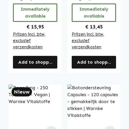
biotine en meer -
vegan | Warnke
Immediately
Immediately
voor energie,
Vitalstoffe
available
available
immuunsysteem
en meer | Warnke
Regular price:
Regular price:
€ 15,95
€ 13,45
Vitalstoffe
Prijzen incl. btw,
Prijzen incl. btw,
exclusief
exclusief
verzendkosten
verzendkosten
Add to shopping cart
Add to shopping cart
Nieuw