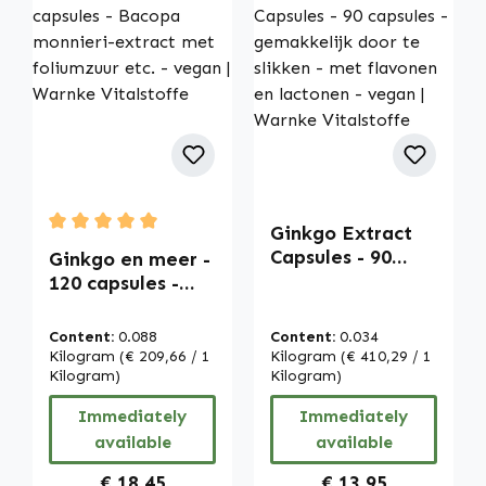
Ginkgo Extract
Average rating of 5 out of 5 stars
Capsules - 90
Ginkgo en meer -
capsules -
120 capsules -
gemakkelijk door
Bacopa monnieri-
te slikken - met
extract met
Content:
0.088
Content:
0.034
flavonen en
foliumzuur etc. -
Kilogram
(€ 209,66 / 1
Kilogram
(€ 410,29 / 1
lactonen - vegan
vegan | Warnke
Kilogram)
Kilogram)
| Warnke
Vitalstoffe
Immediately
Immediately
Vitalstoffe
available
available
Regular price:
Regular price:
€ 18,45
€ 13,95