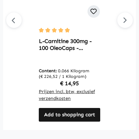
T
Average rating of 5 out of 5 stars
c
L-Carnitine 300mg -
h
100 OleoCaps -
v
gemakkelijk in te
V
nemen - vegan |
Warnke Vitalstoffe
Content:
0.066 Kilogram
C
(€ 226,52 / 1 Kilogram)
(€
Regular price:
€ 14,95
Prijzen incl. btw, exclusief
Pr
verzendkosten
v
Add to shopping cart