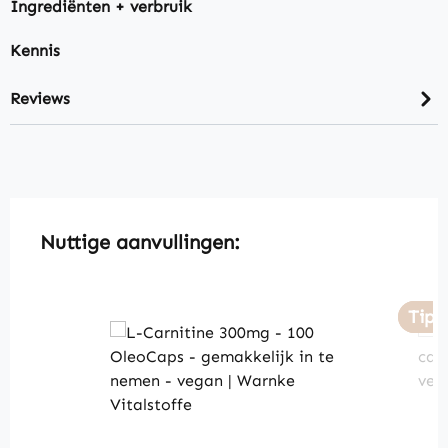
Ingrediënten + verbruik
Kennis
Reviews
Skip product gallery
Nuttige aanvullingen:
Tip
Tip