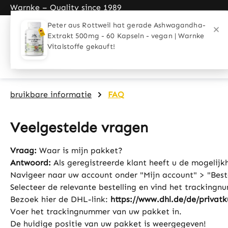
Warnke – Quality since 1989
search
Skip to main navigation
Home
Toepassingen
Groepen 
Coupon
bruikbare informatie
FAQ
Veelgestelde vragen
Vraag:
Waar is mijn pakket?
Antwoord:
Als geregistreerde klant heeft u de mogelijk
Navigeer naar uw account onder "Mijn account" > "Beste
Selecteer de relevante bestelling en vind het tracking
Bezoek hier de DHL-link:
https://www.dhl.de/de/privatk
Voer het trackingnummer van uw pakket in.
De huidige positie van uw pakket is weergegeven!