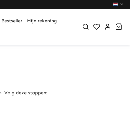
Bestseller
Mijn rekening
You have 0 wi
Sho
n. Volg deze stappen: