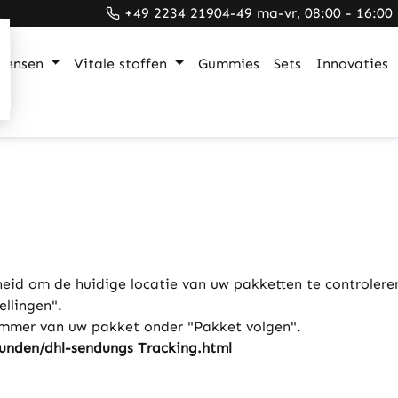
+49 2234 21904-49 ma-vr, 08:00 - 16:00
mensen
Vitale stoffen
Gummies
Sets
Innovaties
heid om de huidige locatie van uw pakketten te controlere
llingen".
nummer van uw pakket onder "Pakket volgen".
unden/dhl-sendungs ​​Tracking.html