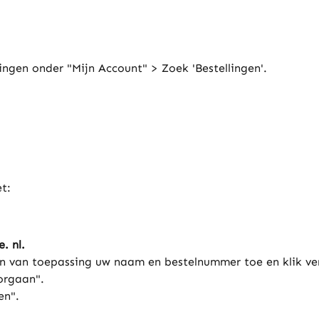
ngen onder "Mijn Account" > Zoek 'Bestellingen'.
t:
. nl.
ien van toepassing uw naam en bestelnummer toe en klik ve
orgaan".
en".