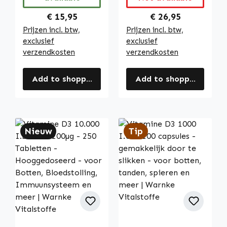
en meer | Warnke
energie en meer |
Vitalstoffe
Warnke
Regular price:
Regular price:
€ 15,95
€ 26,95
Vitalstoffe
Prijzen incl. btw,
Prijzen incl. btw,
exclusief
exclusief
verzendkosten
verzendkosten
Add to shopping cart
Add to shopping cart
Nieuw
Tip