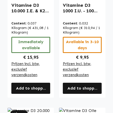
Vitamine D3
Vitamine D3
10.000 I.E. & K2
1000 I.U. - 100
200µg - 250
capsules -
Tabletten -
gemakkelijk door
Content:
0.037
Content:
0.032
Hooggedoseerd -
te slikken - voor
Kilogram
(€ 431,08 / 1
Kilogram
(€ 310,94 / 1
voor Botten,
Kilogram)
botten, tanden,
Kilogram)
Bloedstolling,
spieren en meer |
Immediately
Available in 3-10
Immuunsysteem
Warnke
available
days
en meer | Warnke
Vitalstoffe
Vitalstoffe
Regular price:
Regular price:
€ 15,95
€ 9,95
Prijzen incl. btw,
Prijzen incl. btw,
exclusief
exclusief
verzendkosten
verzendkosten
Add to shopping cart
Add to shopping cart