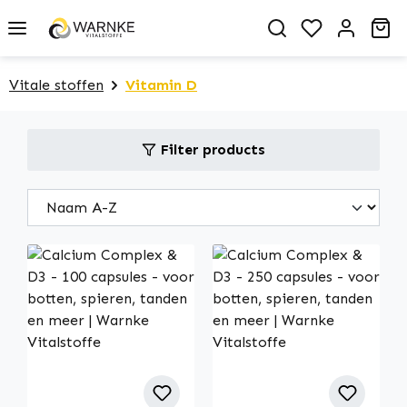
in content
You have 0 
Sh
Vitale stoffen
Vitamin D
Filter products