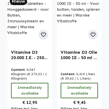
Nieuw
Vitamine D3
Vitamine D3 Olie
20.000 I.E. - 250
1000 IE - 50 ml -
Tabletten -
Voor botten,
Hooggedoseerd -
tanden, spieren
Content:
0.047
voor Botten,
en meer | Warnke
Kilogram
(€ 275,53 / 1
Content:
0.319 Liters
Immuunsysteem
Kilogram)
Vitalstoffe
(€ 29,62 / 1 Liters)
en meer | Warnke
Immediately
Immediately
Vitalstoffe
available
available
Regular price:
Regular price:
€ 12,95
€ 9,45
Prijzen incl. btw,
Prijzen incl. btw,