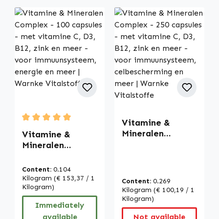
Vitamine &
Average rating of 5 out of 5 stars
Mineralen
Vitamine &
Complex - 250
Mineralen
capsules - met
Complex - 100
vitamine C, D3,
capsules - met
Content:
0.104
B12, zink en meer
vitamine C, D3,
Kilogram
(€ 153,37 / 1
Content:
0.269
- voor
B12, zink en meer
Kilogram)
Kilogram
(€ 100,19 / 1
immuunsysteem,
- voor
Kilogram)
Immediately
celbescherming
immuunsysteem,
available
Not available