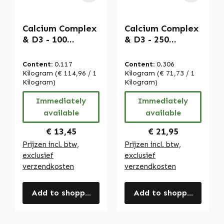
Calcium Complex
Calcium Complex
& D3 - 100
& D3 - 250
capsules - voor
capsules - voor
botten, spieren,
botten, spieren,
Content:
0.117
Content:
0.306
tanden en meer |
tanden en meer |
Kilogram
(€ 114,96 / 1
Kilogram
(€ 71,73 / 1
Warnke
Kilogram)
Warnke
Kilogram)
Vitalstoffe
Vitalstoffe
Immediately
Immediately
available
available
Regular price:
Regular price:
€ 13,45
€ 21,95
Prijzen incl. btw,
Prijzen incl. btw,
exclusief
exclusief
verzendkosten
verzendkosten
Add to shopping cart
Add to shopping cart