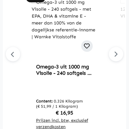
Omega-3 uit 1000 mg
Av
Visolie - 240 softgels -
A
met EPA, DHA &
7
vitamine E - meer dan
W
100% van de dagelijkse
referentie-inname |
Content:
0.326 Kilogram
C
Warnke Vitalstoffe
(€ 51,99 / 1 Kilogram)
(€
Regular price:
€ 16,95
Prijzen incl. btw, exclusief
Pr
verzendkosten
v