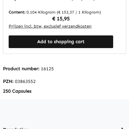
en meer - voor immuunsysteem, energie
en meer | Warnke Vitalstoffe
Content:
0.104 Kilogram
(€ 153,37 / 1 Kilogram)
Regular price:
€ 15,95
Prijzen incl. btw, exclusief verzendkosten
Add to shopping cart
Product number:
16125
PZN:
03863552
250 Capsules