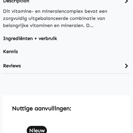
Description
Dit vitamine- en mineralencomplex bevat een
zorgvuldig uitgebalanceerde combinatie van
belangrijke vitaminen en mineralen. D…
Ingrediënten + verbruik
Kennis
Reviews
Skip product gallery
Nuttige aanvullingen:
Nieuw