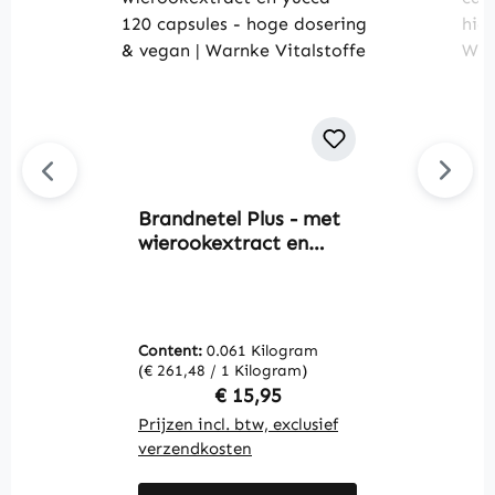
Brandnetel Plus - met
C
wierookextract en
c
yucca - 120 capsules -
s
hoge dosering & vegan
&
| Warnke Vitalstoffe
V
Content:
0.061 Kilogram
C
(€ 261,48 / 1 Kilogram)
(€
Regular price:
€ 15,95
Prijzen incl. btw, exclusief
Pr
verzendkosten
v