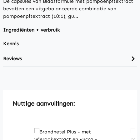
De capsules van Blaasformule met pompoenpitextract
bevatten een uitgebalanceerde combinatie van
pompoenpitextract (10:1), gu…
Ingrediënten + verbruik
Kennis
Reviews
Skip product gallery
Nuttige aanvullingen: