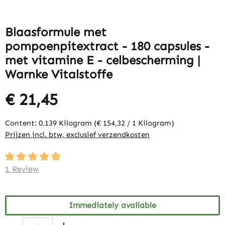
Blaasformule met
pompoenpitextract - 180 capsules -
met vitamine E - celbescherming |
Warnke Vitalstoffe
€ 21,45
Content:
0.139 Kilogram
(€ 154,32 / 1 Kilogram)
Prijzen incl. btw, exclusief verzendkosten
Average rating of 5 out of 5 stars
1 Review
Immediately available