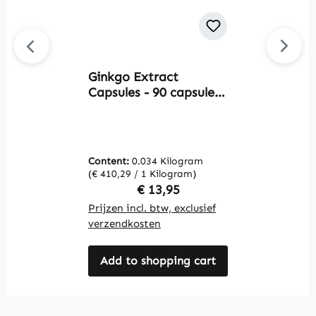
Ginkgo Extract
L
Capsules - 90 capsules
9
- gemakkelijk door te
W
slikken - met flavonen
en lactonen - vegan |
Warnke Vitalstoffe
Content:
0.034 Kilogram
C
(€ 410,29 / 1 Kilogram)
(€
Regular price:
€ 13,95
Prijzen incl. btw, exclusief
Pr
verzendkosten
v
Add to shopping cart