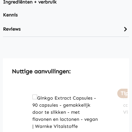
Ingrediënten + verbruik
Kennis
Reviews
Skip product gallery
Nuttige aanvullingen:
Tip