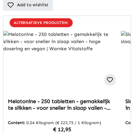
Add to wishlist
ALTERNATIEVE PRODUCTEN:
latonine - 250 tabletten - gemakkelijk
Slaapcomp
slikken - voor sneller in slaap vallen -
in slaap 
ge dosering en vegan | Warnke
Vitalstof
alstoffe
tent:
0.04 Kilogram
(€ 323,75 / 1 Kilogram)
Content:
0.
Regular price:
€ 12,95