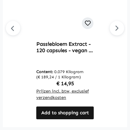
Passiebloem Extract -
A
120 capsules - vegan |
-
Warnke Vitalstoffe
W
Content:
0.079 Kilogram
C
(€ 189,24 / 1 Kilogram)
(€
Regular price:
€ 14,95
Prijzen incl. btw, exclusief
Pr
verzendkosten
v
Add to shopping cart