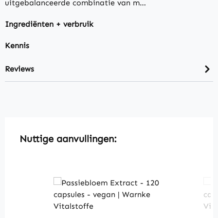
uitgebalanceerde combinatie van m…
Ingrediënten + verbruik
Kennis
Reviews
Skip product gallery
Nuttige aanvullingen: