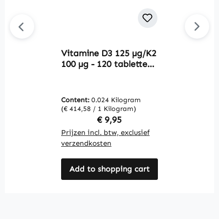
Vitamine D3 125 µg/K2
E
100 µg - 120 tabletten -
1
gemakkelijk door te
g
slikken - voor botten,
s
tanden, spieren en
&
Content:
0.024 Kilogram
C
meer | Warnke
V
(€ 414,58 / 1 Kilogram)
(€
Vitalstoffe
Regular price:
€ 9,95
Prijzen incl. btw, exclusief
Pr
verzendkosten
v
Add to shopping cart