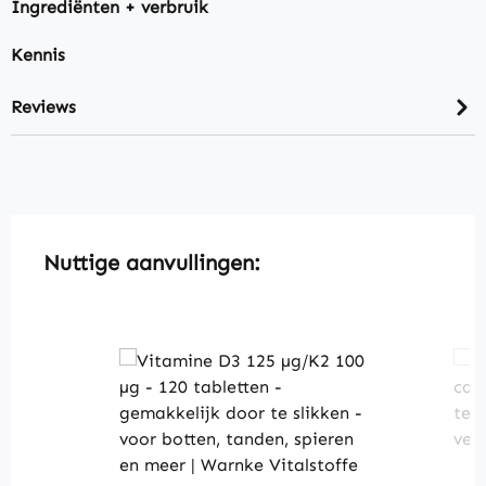
Ingrediënten + verbruik
Kennis
Reviews
Skip product gallery
Nuttige aanvullingen: