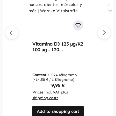
Vitamina D3 125 µg/K2
B
100 µg - 120
M
comprimidos - fáciles
c
de tragar - para
m
huesos, dientes,
e
músculos y más |
y
Content:
0.024 Kilogramo
C
Warnke Vitalstoffe
W
(414,58 € / 1 Kilogramo)
(1
Regular price:
9,95 €
Prices incl. VAT plus
Pr
shipping costs
sh
Add to shopping cart