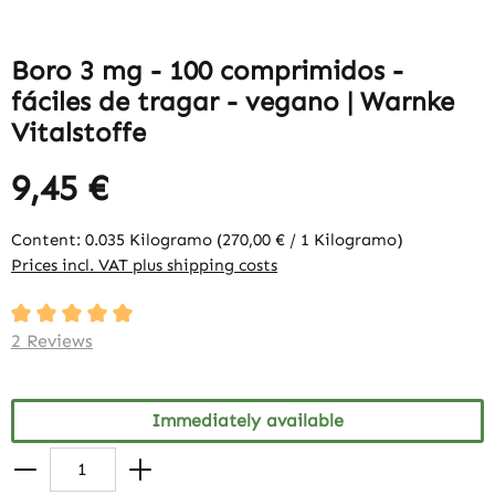
Boro 3 mg - 100 comprimidos -
fáciles de tragar - vegano | Warnke
Vitalstoffe
9,45 €
Content:
0.035 Kilogramo
(270,00 € / 1 Kilogramo)
Prices incl. VAT plus shipping costs
Average rating of 5 out of 5 stars
2 Reviews
Immediately available