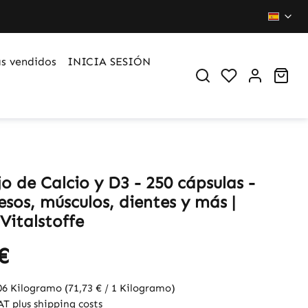
s vendidos
INICIA SESIÓN
You have 0 wi
Sho
o de Calcio y D3 - 250 cápsulas -
sos, músculos, dientes y más |
Vitalstoffe
€
06 Kilogramo
(71,73 € / 1 Kilogramo)
VAT plus shipping costs