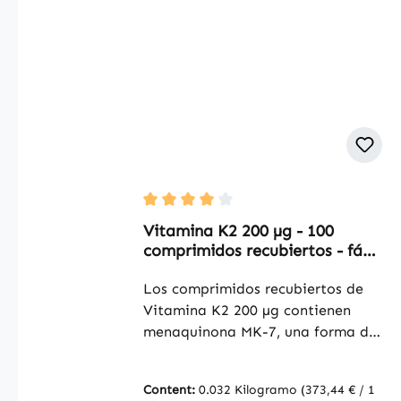
Average rating of 4 out of 5 stars
Vitamina K2 200 µg - 100
comprimidos recubiertos - fácil
de tragar - para huesos y
coagulación sanguínea |
Los comprimidos recubiertos de
Warnke Vitalstoffe
Vitamina K2 200 µg contienen
menaquinona MK-7, una forma de
alta calidad de vitamina K2. Cada
comprimido recubierto aporta 200
Content:
0.032 Kilogramo
(373,44 € / 1
µg de vitamina K2 y cubre así el