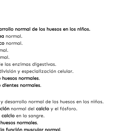
rrollo normal de los huesos en los niños.
ea
normal.
co
normal.
mal.
rmal.
e las enzimas digestivas.
ivisión y especialización celular.
 huesos normales
.
 dientes normales
.
y desarrollo normal de los huesos en los niños.
ación
normal del
calcio
y el fósforo.
e
calcio
en la sangre.
e
huesos normales
.
la función muscular normal
.