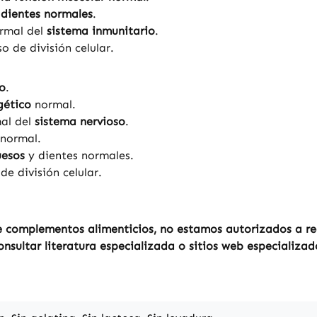
dientes normales
.
ormal del
sistema inmunitario
.
 de división celular.
co
.
gético
normal.
mal del
sistema nervioso
.
normal.
uesos
y dientes normales.
e división celular.
 complementos alimenticios, no estamos autorizados a real
sultar literatura especializada o sitios web especializad