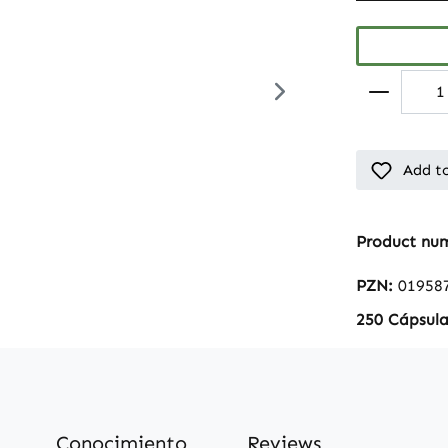
Add to
Product nu
PZN:
01958
250 Cápsula
Conocimiento
Reviews