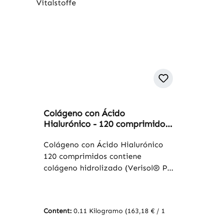
Colágeno con Ácido
Hialurónico - 120 comprimidos
- con vitamina C - para la
formación de colágeno,
Colágeno con Ácido Hialurónico
sistema inmunitario uvm. |
120 comprimidos contiene
Warnke Vitalstoffe
colágeno hidrolizado (Verisol® P),
derivado de colágeno porcino, así
como ácido hialurónico y ácido L-
ascórbico. El colágeno hidrolizado
Content:
0.11 Kilogramo
(163,18 € / 1
es una forma de colágeno