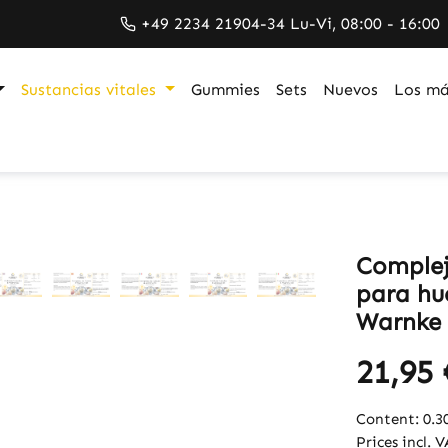
+49 2234 21904-34 Lu-Vi, 08:00 - 16:00
Sustancias vitales
Gummies
Sets
Nuevos
Los má
Complej
para hue
Warnke 
21,95 
Content:
0.3
Prices incl. 