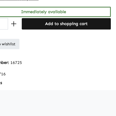
Immediately available
Add to shopping cart
 wishlist
mber:
16725
716
s