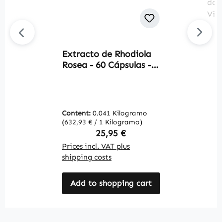
Extracto de Rhodiola
Av
Rosea - 60 Cápsulas -
C
fácil de tragar -
B
vegano | Warnke
f
Vitalstoffe
s
c
Content:
0.041 Kilogramo
C
c
(632,93 € / 1 Kilogramo)
(3
d
Regular price:
25,95 €
W
Prices incl. VAT plus
Pr
shipping costs
sh
Add to shopping cart