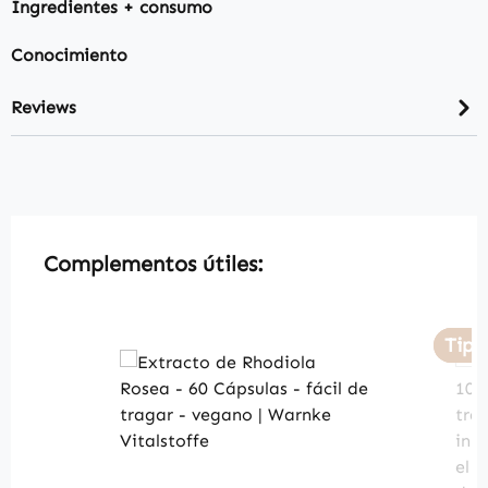
Ingredientes + consumo
Conocimiento
Reviews
Skip product gallery
Complementos útiles:
Tip
Tip