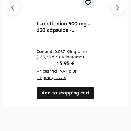
L-metionina 500 mg -
M
120 cápsulas -
2
aminoácido esencial -
P
vegano | Warnke
m
Vitalstoffe
m
Content:
0.087 Kilogramo
C
V
(183,33 € / 1 Kilogramo)
(2
Regular price:
15,95 €
Prices incl. VAT plus
Pr
shipping costs
sh
Add to shopping cart