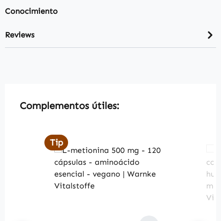
Conocimiento
Reviews
Skip product gallery
Complementos útiles:
Tip