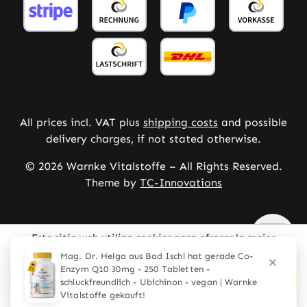
All prices incl. VAT plus
shipping costs
and possible
delivery charges, if not stated otherwise.
© 2026 Warnke Vitalstoffe – All Rights Reserved.
Theme by
TC-Innovations
Este sitio web utiliza cookies para ofrecer la mejor
experiencia posible.
Mehr Informationen ...
Configurar
Solo los técnicamente necesarios
Aceptar todas las cookies