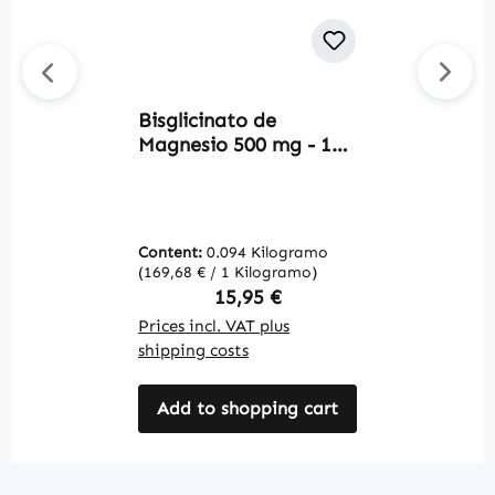
Bisglicinato de
U
Magnesio 500 mg - 120
L
cápsulas - para
a
músculos, huesos,
Q
equilibrio electrolítico
W
y más - vegano |
Content:
0.094 Kilogramo
C
Warnke Vitalstoffe
(169,68 € / 1 Kilogramo)
(5
Regular price:
15,95 €
Prices incl. VAT plus
Pr
shipping costs
sh
Add to shopping cart