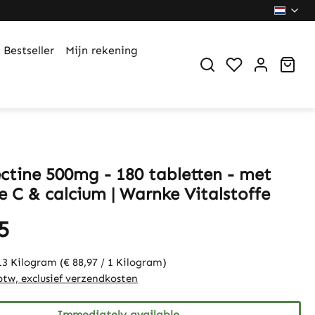
Bestseller
Mijn rekening
You have 0 wi
Sho
ctine 500mg - 180 tabletten - met
e C & calcium | Warnke Vitalstoffe
5
13 Kilogram
(€ 88,97 / 1 Kilogram)
 btw, exclusief verzendkosten
Immediately available