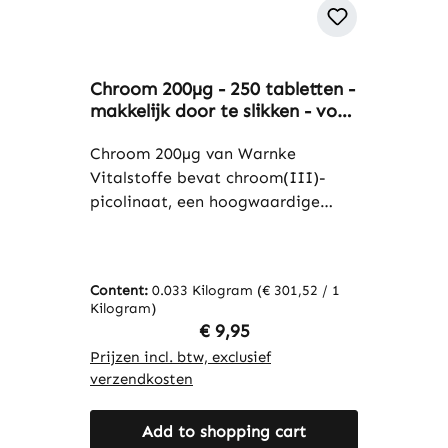
Chroom 200µg - 250 tabletten -
makkelijk door te slikken - voor
bloedsuikerspiegel en
macronutriëntenmetabolisme -
Chroom 200µg van Warnke
vegan | Warnke Vitalstoffe
Vitalstoffe bevat chroom(III)-
picolinaat, een hoogwaardige
chroomverbinding. Elke tablet
levert 200µg chroom en dekt
daarmee 500% van de dagelijkse
Content:
0.033 Kilogram
(€ 301,52 / 1
voedingsreferentiewaarde (NRV)
Kilogram)
volgens de EU-verordening. De
Regular price:
€ 9,95
verpakking bevat 250 tabletten.
Prijzen incl. btw, exclusief
Elke tablet levert 200µg chroom in
verzendkosten
de vorm van chroom(III)-
picolinaat (equivalent aan 12%
Add to shopping cart
elementair chroom). Warnke