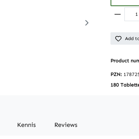
Add to
Product nu
PZN:
17872
180 Tablett
Kennis
Reviews