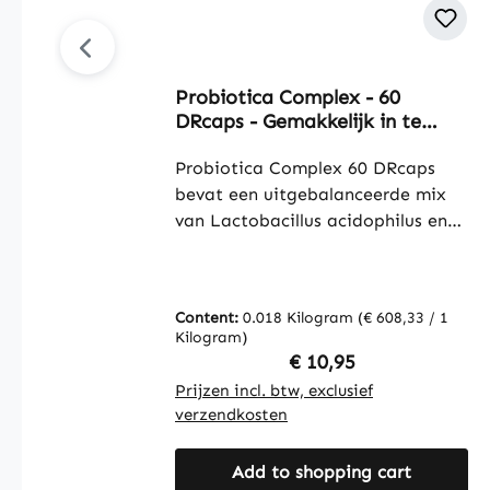
Probiotica Complex - 60
DRcaps - Gemakkelijk in te
nemen | Warnke Vitalstoffe
Probiotica Complex 60 DRcaps
bevat een uitgebalanceerde mix
van Lactobacillus acidophilus en
Bifidobacterium lactis, twee
bekende probiotische
bacteriestammen. Met 60 DRcaps
Content:
0.018 Kilogram
(€ 608,33 / 1
per verpakking biedt dit product
Kilogram)
een praktische dosering. De
Regular price:
€ 10,95
capsules bestaan uit
Prijzen incl. btw, exclusief
hydroxypropylmethylcellulose en
verzendkosten
gellan, waardoor ze geschikt zijn
voor een veganistische voeding.
Add to shopping cart
De formule bevat daarnaast