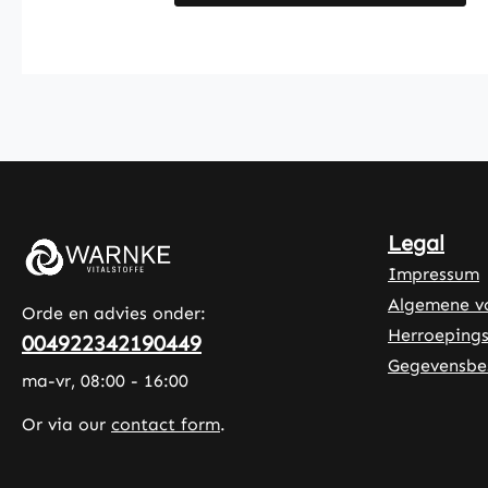
calcium-L-ascorbaat (een vorm
van vitamine C), L-leucine en
microkristallijne cellulose als
aanvullende ingrediënten. Het
wordt aanbevolen om dagelijks 2
capsules met voldoende water in
te nemen. Warnke Vitalstoffe -
Duitse apotheekkwaliteit - Made
in Germany • Hoogwaardige
Legal
voedingssupplementen uit Duitse
Impressum
productie • Geproduceerd volgens
Algemene v
HACCP-kwaliteits- en
Orde en advies onder:
hygiënenormen • Zonder
Herroepings
004922342190449
toevoegingen en kleurstoffen Let
Gegevensbe
ma-vr, 08:00 - 16:00
op: Als fabrikant en distributeur
van voedingssupplementen mogen
Or via our
contact form
.
wij geen uitspraken doen over de
werking van voedingsstoffen. Voor