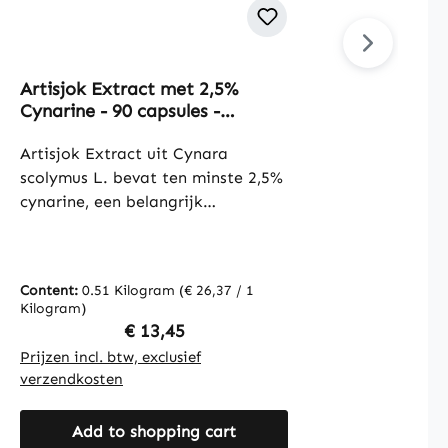
Artisjok Extract met 2,5%
Averag
Cynarine - 90 capsules -
Magne
gemakkelijk door te slikken -
tablet
vegan | Warnke Vitalstoffe
Artisjok Extract uit Cynara
en me
scolymus L. bevat ten minste 2,5%
Vitals
Magnes
cynarine, een belangrijk
levert
bestanddeel van de artisjok dat
table
gewaardeerd wordt om zijn
NRV).
natuurlijke eigenschappen. De
trimag
Content:
0.51 Kilogram
(€ 26,37 / 1
Conten
capsules zijn voorzien van een
organ
Kilogram)
Kilogr
omhulsel van
en is 
Regular price:
€ 13,45
hydroxypropylmethylcellulose en
aanvul
Prijzen incl. btw, exclusief
Prijzen
bevatten daarnaast
evenwich
verzendkosten
verzen
microkristallijne cellulose, L-
tablet
leucine en een rijstextractmengsel
voorra
Add to shopping cart
als vulstoffen. Met 90 capsules per
tablet