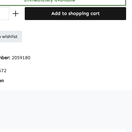
Add to shopping cart
 wishlist
mber:
2059180
572
en