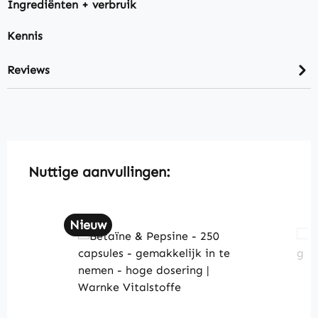
Ingrediënten + verbruik
Kennis
Reviews
Skip product gallery
Nuttige aanvullingen:
Nieuw