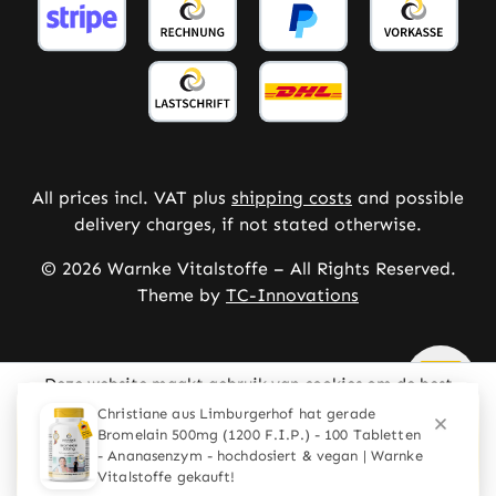
All prices incl. VAT plus
shipping costs
and possible
delivery charges, if not stated otherwise.
© 2026 Warnke Vitalstoffe – All Rights Reserved.
Theme by
TC-Innovations
Deze website maakt gebruik van cookies om de best
mogelijke ervaring te bieden
Meer informatie ...
Configureren
Alleen technisch noodzakelijke
Alle cookies accepteren