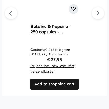
Betaïne & Pepsine -
L
250 capsules -
7
gemakkelijk in te
V
nemen - hoge dosering
| Warnke Vitalstoffe
Content:
0.213 Kilogram
C
(€ 131,22 / 1 Kilogram)
(€
Regular price:
€ 27,95
Prijzen incl. btw, exclusief
Pr
verzendkosten
v
Add to shopping cart