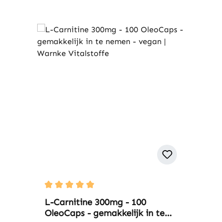
Average rating of 5 out of 5 stars
L-Carnitine 300mg - 100
OleoCaps - gemakkelijk in te