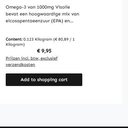
bloeddruk en meer | Warnke
Vitalstoffe
Omega-3 van 1000mg Visolie
bevat een hoogwaardige mix van
eicosapentaeenzuur (EPA) en
docosahexaeenzuur (DHA),
gewonnen uit pure visolie. Deze
Content:
0.123 Kilogram
(€ 80,89 / 1
essentiële vetzuren staan bekend
Kilogram)
om hun bijdrage aan het
Regular price:
€ 9,95
algemene welzijn en de
Prijzen incl. btw, exclusief
gezondheid. Elke softgel levert
verzendkosten
een nauwkeurige dosering van
deze belangrijke omega-3
Add to shopping cart
vetzuren. De verpakking bevat 90
softgels, wat zorgt voor een
langdurige voorraad. Voor de
capsulewand wordt gelatine
gebruikt en glycerine dient als
bevochtigingsmiddel voor een
prettige verwerking. D-alpha-