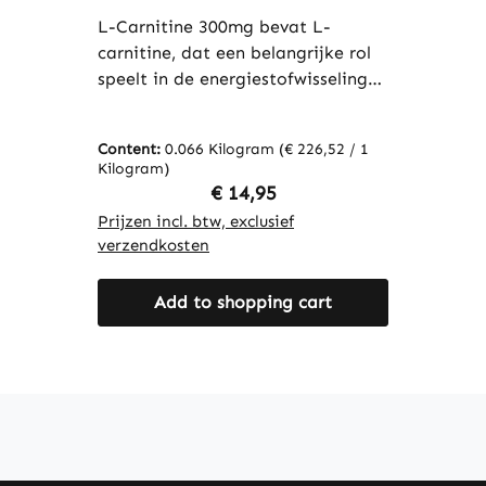
nemen - vegan | Warnke
Vitalstoffe
L-Carnitine 300mg bevat L-
carnitine, dat een belangrijke rol
speelt in de energiestofwisseling
door vetzuren naar de cellen te
transporteren, waar ze als
Content:
0.066 Kilogram
(€ 226,52 / 1
energiebron kunnen worden
Kilogram)
gebruikt. De capsules zijn omhuld
Regular price:
€ 14,95
met hydroxypropylmethylcellulose,
Prijzen incl. btw, exclusief
een plantaardig omhulmiddel, en
verzendkosten
bevatten glycerol om de zachtheid
en stabiliteit van de capsules te
Add to shopping cart
waarborgen. Deze formulering
wordt vaak gebruikt ter
ondersteuning van een actieve
levensstijl of als aanvulling op de
voeding tijdens lichamelijke
activiteit. Warnke Vitalstoffe -
Duitse apotheekkwaliteit - Made