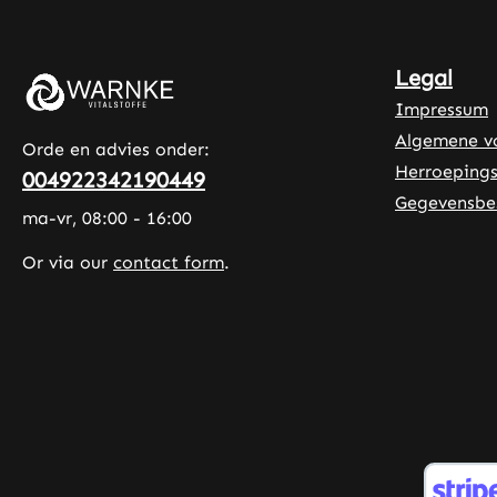
Hoogwaardige
voedingssupplementen uit Duitse
productie • Geproduceerd volgens
Legal
HACCP-kwaliteits- en
Impressum
hygiënenormen • Zonder
Algemene v
toevoegingen en kleurstoffen
Orde en advies onder:
Ontdek de voordelen: Vitamine
Herroepings
004922342190449
B12 draagt bij aan een normaal
Gegevensbe
ma-vr, 08:00 - 16:00
energieleverend metabolisme.
Vitamine B12 draagt bij aan de
Or via our
contact form
.
vermindering van vermoeidheid en
moeheid. Vitamine B12 draagt bij
aan een normale werking van het
zenuwstelsel. Vitamine B6 draagt
bij aan een normale
psychologische functie. Vitamine
B6 draagt bij aan de vermindering
van vermoeidheid en moeheid.
Vitamine B6 draagt bij aan een