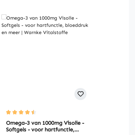
Average rating of 4.5 out of 5 stars
Omega-3 van 1000mg Visolie -
Softgels - voor hartfunctie,