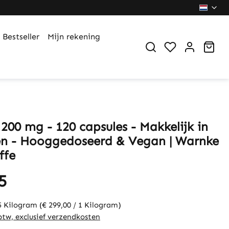
Bestseller
Mijn rekening
You have 0 wi
Sho
200 mg - 120 capsules - Makkelijk in
n - Hooggedoseerd & Vegan | Warnke
ffe
5
5 Kilogram
(€ 299,00 / 1 Kilogram)
 btw, exclusief verzendkosten