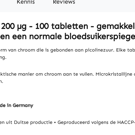
Kennis
Reviews
00 µg - 100 tabletten - gemakkelij
en een normale bloedsuikerspiegel
orm van chroom die is gebonden aan picolinezuur. Elke tab
ng.
tische manier om chroom aan te vullen. Microkristallijne c
n.
ade in Germany
 uit Duitse productie • Geproduceerd volgens de HACCP-