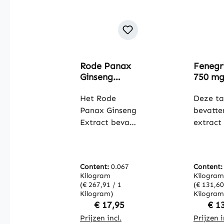
Rode Panax
Fenegr
Ginseng
750 mg
Extract - 120
tablett
capsules -
Het Rode
hoge
Deze ta
gemakkelijk
doseri
Panax Ginseng
bevatte
door te
vegan |
Extract bevat
extract
slikken - met
Warnk
een
fenegri
20%
Vitalst
hoogwaardige
n (Trigo
ginsenosiden
ginseng-
foenum
- vegan |
Content:
0.067
Content
wortelextract
graecum
Warnke
Kilogram
Kilogram
(Panax
met ee
(€ 267,91 / 1
(€ 131,60
Vitalstoffe
ginseng C.A.
Kilogram)
gestand
Kilogram
Regular price:
Regu
€ 17,95
€ 1
Meyer) met
eerd
een
Prijzen incl.
saponin
Prijzen i