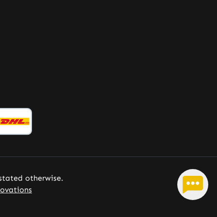
ering
vaak
t ter
teuning
n
e
ijl of
vulling
voeding
lijke
it.
e
offe -
 stated otherwise.
ekkwali
ovations
Made in
y •