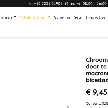
+49 2234 21904-49 ma-vr, 08:00 - 16:00
mensen
Vitale stoffen
Gummies
Sets
Innovaties
Chroom 
door te 
macronu
bloedsui
€ 9,45
Content:
0.0