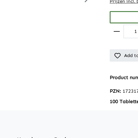
Prijzen incl.
Add to
Product nu
PZN:
17231
100 Tablett