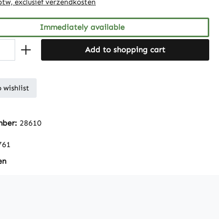
 btw, exclusief verzendkosten
Immediately available
Add to shopping cart
 wishlist
mber:
28610
761
en