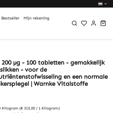
Bestseller
Mijn rekening
You have 0 wi
Sho
200 µg - 100 tabletten - gemakkelijk
slikken - voor de
triëntenstofwisseling en een normale
kerspiegel | Warnke Vitalstoffe
3 Kilogram
(€ 315,00 / 1 Kilogram)