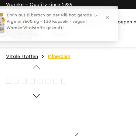
Warnke – Quality since 1989
search
Skip to main navigation
Home
Toepassingen
Groepen 
Coupon
Vitale stoffen
Mineralen
Skip image gallery