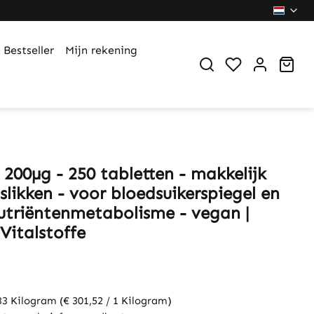
Bestseller
Mijn rekening
You have 0 wi
Sho
200µg - 250 tabletten - makkelijk
slikken - voor bloedsuikerspiegel en
triëntenmetabolisme - vegan |
Vitalstoffe
33 Kilogram
(€ 301,52 / 1 Kilogram)