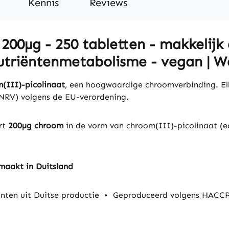
Kennis
Reviews
00µg - 250 tabletten - makkelijk d
utriëntenmetabolisme - vegan | Wa
(III)-picolinaat
, een hoogwaardige chroomverbinding. El
(NRV) volgens de EU-verordening.
ert
200µg chroom
in de vorm van chroom(III)-picolinaat (e
maakt in Duitsland
ten uit Duitse productie
•
Geproduceerd volgens HACCP