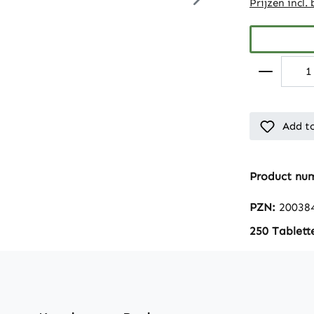
Prijzen incl.
Add to
Product nu
PZN:
20038
250 Tablett