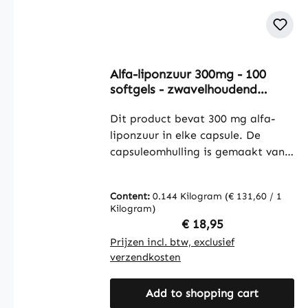
Alfa-liponzuur 300mg - 100
softgels - zwavelhoudend
vetzuur | Warnke Vitalstoffe
Dit product bevat 300 mg alfa-
liponzuur in elke capsule. De
capsuleomhulling is gemaakt van
gelatine (rund) en gekleurd met
ijzeroxide. Voor de productie van
Content:
0.144 Kilogram
(€ 131,60 / 1
de capsules worden sojaolie
Kilogram)
(geraffineerd en gehydrogeneerd),
Regular price:
€ 18,95
glycerine als bevochtigingsmiddel
Prijzen incl. btw, exclusief
en sojalecithine als emulgator
verzendkosten
gebruikt. De capsules bieden een
eenvoudige manier om alfa-
Add to shopping cart
liponzuur te doseren en in het