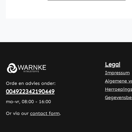
dagelijks leven te integreren.
Warnke Vitalstoffe - Duitse
apotheekkwaliteit - Gemaakt in
Duitsland • Hoogwaardige
voedingssupplementen
geproduceerd in Duitsland •
Geproduceerd volgens HACCP-
kwaliteits- en hygiënestandaarden
• Zonder toevoegingen en
Legal
kleurstoffen Let op: Als fabrikant
Impressum
en distributeur van
Algemene v
voedingssupplementen mogen wij
Orde en advies onder:
geen uitspraken doen over de
Herroepings
004922342190449
werking van voedingsstoffen. Voor
Gegevensbe
ma-vr, 08:00 - 16:00
meer informatie raden wij aan
vakliteratuur of gespecialiseerde
Or via our
contact form
.
websites te raadplegen voordat u
een bestelling plaatst.