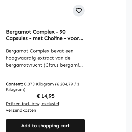
Bergamot Complex - 90
Capsules - met Choline - voor
een normale leverfunctie en een
normaal vetmetabolisme |
Bergamot Complex bevat een
Warnke Vitalstoffe
hoogwaardig extract van de
bergamotvrucht (Citrus bergamia
Risso & Poit.) met een
extractverhouding van 5:1. De
Content:
0.073 Kilogram
(€ 204,79 / 1
formule is aangevuld met
Kilogram)
cholinebitartraat, dat 40% choline
Regular price:
€ 14,95
levert, en artisjokextract,
Prijzen incl. btw, exclusief
gestandaardiseerd op het gehalte
verzendkosten
aan cynarine. Met 90 capsules per
verpakking is het product
Add to shopping cart
eenvoudig te doseren. De