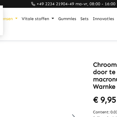
+49 2234 21904-49 ma-vr, 08:00 - 16:00
mensen
Vitale stoffen
Gummies
Sets
Innovaties
Chroom 
door te 
macronu
Warnke 
€ 9,95
Content:
0.0