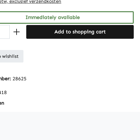
 btw, exclusief verzendkosten
Immediately available
Add to shopping cart
 wishlist
mber:
28625
418
en