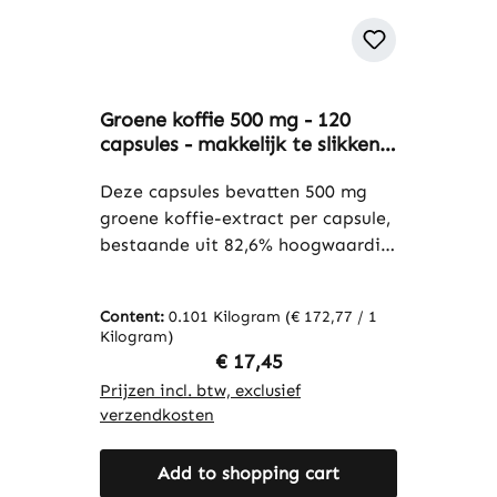
Groene koffie 500 mg - 120
capsules - makkelijk te slikken -
extract met 45%
chlorogeenzuur en 3% cafeïne -
Deze capsules bevatten 500 mg
vegan | Warnke Vitalstoffe
groene koffie-extract per capsule,
bestaande uit 82,6% hoogwaardig
extract en met 45%
chlorogeenzuur. De capsulewand is
Content:
0.101 Kilogram
(€ 172,77 / 1
gemaakt van
Kilogram)
hydroxypropylmethylcellulose,
Regular price:
€ 17,45
terwijl magnesiumzouten van
Prijzen incl. btw, exclusief
vetzuren worden gebruikt als
verzendkosten
antiklontermiddel. Deze
verpakking bevat 120 capsules en
Add to shopping cart
biedt een eenvoudige manier om