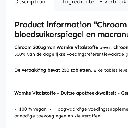
Description
Ingrediënten + verbruik
Product information "Chroom 2
bloedsuikerspiegel en macron
Chroom 200µg van Warnke Vitalstoffe
bevat
chroom
500% van de dagelijkse voedingsreferentiewaarde 
De verpakking bevat 250 tabletten.
Elke tablet lev
Warnke Vitalstoffe - Duitse apotheekkwaliteit - Ge
•
100 % vegan
•
Hoogwaardige voedingssupplemen
onnodige toevoegingen en kleurstoffen