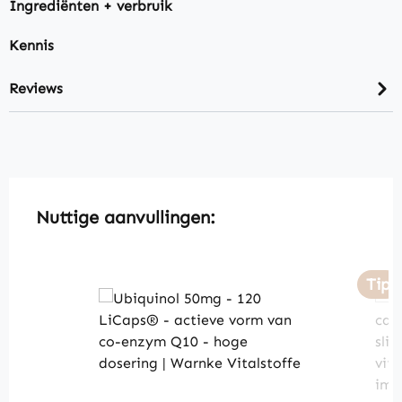
Ingrediënten + verbruik
Kennis
Reviews
Skip product gallery
Nuttige aanvullingen:
Tip