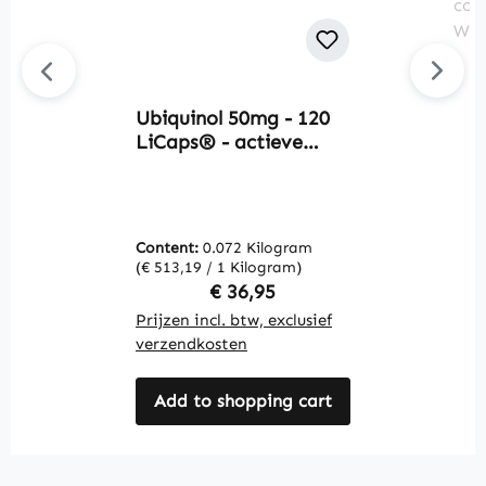
Ubiquinol 50mg - 120
Av
LiCaps® - actieve
A
vorm van co-enzym
1
Q10 - hoge dosering |
g
Warnke Vitalstoffe
e
v
Content:
0.072 Kilogram
C
i
(€ 513,19 / 1 Kilogram)
(€
c
Regular price:
€ 36,95
m
Prijzen incl. btw, exclusief
Pr
V
verzendkosten
v
Add to shopping cart