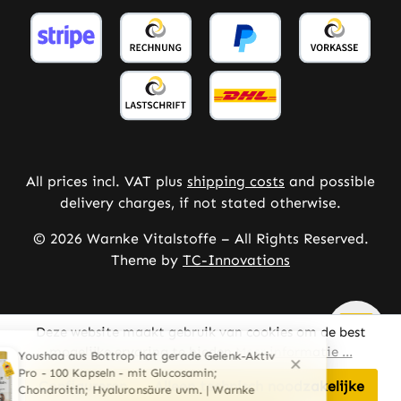
All prices incl. VAT plus
shipping costs
and possible
delivery charges, if not stated otherwise.
© 2026 Warnke Vitalstoffe – All Rights Reserved.
Theme by
TC-Innovations
Deze website maakt gebruik van cookies om de best
mogelijke ervaring te bieden
Meer informatie ...
Configureren
Alleen technisch noodzakelijke