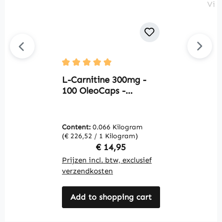
O
Average rating of 5 out of 5 stars
C
L-Carnitine 300mg -
t
100 OleoCaps -
H
gemakkelijk in te
V
nemen - vegan |
V
Warnke Vitalstoffe
Content:
0.066 Kilogram
C
(€ 226,52 / 1 Kilogram)
(€
Regular price:
€ 14,95
Prijzen incl. btw, exclusief
Pr
verzendkosten
v
Add to shopping cart