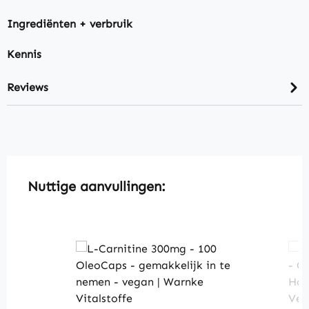
Ingrediënten + verbruik
Kennis
Reviews
Skip product gallery
Nuttige aanvullingen: