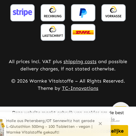
All prices incl. VAT plus
shipping costs
and possible
delivery charges, if not stated otherwise.
© 2026 Warnke Vitalstoffe – All Rights Reserved.
Theme by
TC-Innovations
Deze website maakt gebruik van cookies om de best
mogelijke ervaring te bieden
Meer informatie ...
Configureren
Alleen technisch noodzakelijke