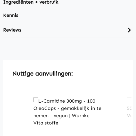
Ingrediënten + verbruik
Kennis
Reviews
Skip product gallery
Nuttige aanvullingen: