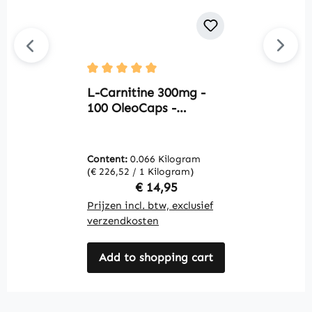
G
Average rating of 5 out of 5 stars
E
L-Carnitine 300mg -
C
100 OleoCaps -
W
gemakkelijk in te
nemen - vegan |
Warnke Vitalstoffe
Content:
0.066 Kilogram
C
(€ 226,52 / 1 Kilogram)
(€
Regular price:
€ 14,95
Prijzen incl. btw, exclusief
Pr
verzendkosten
v
Add to shopping cart