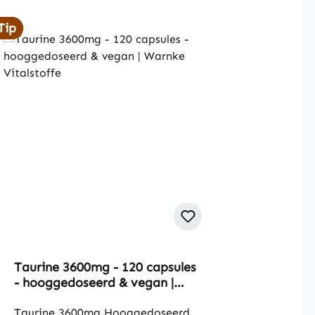
Tip
Tip
Taurine 3600mg - 120 capsules
- hooggedoseerd & vegan |
Warnke Vitalstoffe
Taurine 3600mg Hooggedoseerd