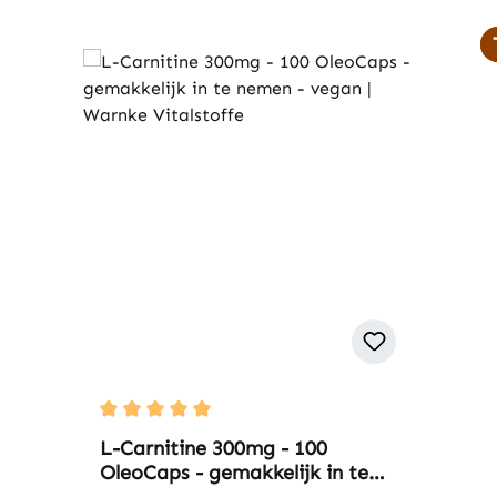
Average rating of 5 out of 5 stars
L-Carnitine 300mg - 100
OleoCaps - gemakkelijk in te