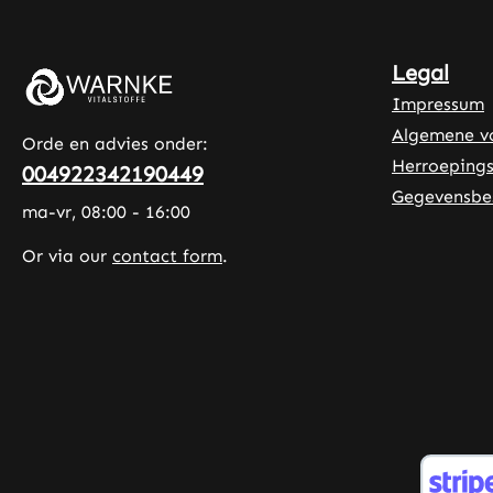
pantothenaat,
pyridoxinehydrochloride, D-
biotine, foliumzuur en
Legal
methylcobalamine.
Impressum
Microkristallijne cellulose wordt
Algemene v
gebruikt als vulstof om een
Orde en advies onder:
constante tabletkwaliteit te
Herroepings
004922342190449
garanderen. Met 100 tabletten per
Gegevensbe
ma-vr, 08:00 - 16:00
verpakking is het vitamine B-
complex ideaal voor een
Or via our
contact form
.
langdurige voorziening van B-
vitamines. De praktische dosering
van één tablet per dag maakt
eenvoudige integratie in het
dagelijks leven mogelijk. Warnke
Vitalstoffe - Duitse
apotheekkwaliteit - Made in
Germany • 100% vegan •
Hoogwaardige