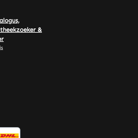
voedingssupplementen uit Duitse
productie • Geproduceerd volgens
HACCP kwaliteits- en
alogus,
hygiënenormen • Zonder
theekzoeker &
toevoegingen en kleurstoffen Let
r
op: Als fabrikant en distributeur
van voedingssupplementen mogen
is
wij geen uitspraken doen over de
werking van voedingsstoffen. Voor
meer informatie raden wij aan
vakliteratuur of gespecialiseerde
websites te raadplegen voordat u
een bestelling plaatst.