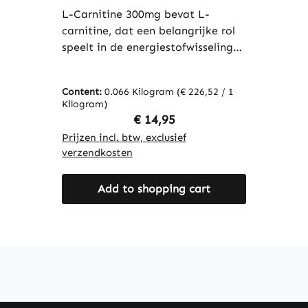
nemen - vegan | Warnke
Vitalstoffe
L-Carnitine 300mg bevat L-
carnitine, dat een belangrijke rol
speelt in de energiestofwisseling
door vetzuren naar de cellen te
transporteren, waar ze als
Content:
0.066 Kilogram
(€ 226,52 / 1
energiebron kunnen worden
Kilogram)
gebruikt. De capsules zijn omhuld
Regular price:
€ 14,95
met hydroxypropylmethylcellulose,
Prijzen incl. btw, exclusief
een plantaardig omhulmiddel, en
verzendkosten
bevatten glycerol om de zachtheid
en stabiliteit van de capsules te
Add to shopping cart
waarborgen. Deze formulering
wordt vaak gebruikt ter
ondersteuning van een actieve
levensstijl of als aanvulling op de
voeding tijdens lichamelijke
activiteit. Warnke Vitalstoffe -
Duitse apotheekkwaliteit - Made