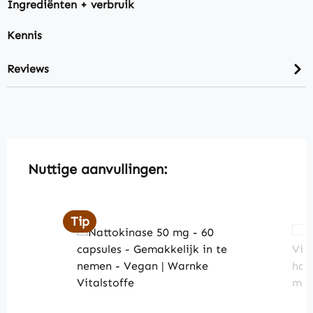
Ingrediënten + verbruik
Kennis
Reviews
Skip product gallery
Nuttige aanvullingen:
Tip