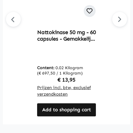
Nattokinase 50 mg - 60
Av
capsules - Gemakkelijk
O
in te nemen - Vegan |
V
Warnke Vitalstoffe
h
e
V
Content:
0.02 Kilogram
C
(€ 697,50 / 1 Kilogram)
(€
Regular price:
€ 13,95
Prijzen incl. btw, exclusief
Pr
verzendkosten
v
Add to shopping cart