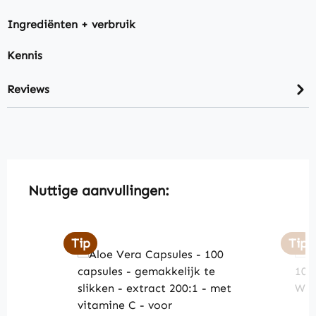
Ingrediënten + verbruik
Kennis
Reviews
Skip product gallery
Nuttige aanvullingen:
Tip
Tip