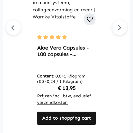
C
Average rating of 5 out of 5 stars
-
Aloe Vera Capsules -
W
100 capsules -
gemakkelijk te slikken -
extract 200:1 - met
vitamine C - voor
Content:
0.041 Kilogram
C
immuunsysteem,
(€ 340,24 / 1 Kilogram)
(€
collageenvorming en
Regular price:
€ 13,95
meer | Warnke
Prijzen incl. btw, exclusief
Pr
Vitalstoffe
verzendkosten
v
Add to shopping cart