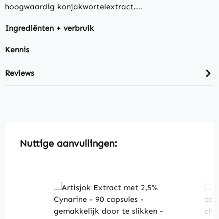
hoogwaardig konjakwortelextract.…
Ingrediënten + verbruik
Kennis
Reviews
Skip product gallery
Nuttige aanvullingen: