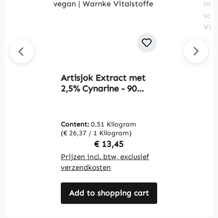
Artisjok Extract met
M
2,5% Cynarine - 90
c
capsules - gemakkelijk
s
door te slikken - vegan
a
| Warnke Vitalstoffe
m
Content:
0.51 Kilogram
C
i
(€ 26,37 / 1 Kilogram)
(€
s
Regular price:
€ 13,45
W
Prijzen incl. btw, exclusief
Pr
verzendkosten
v
Add to shopping cart