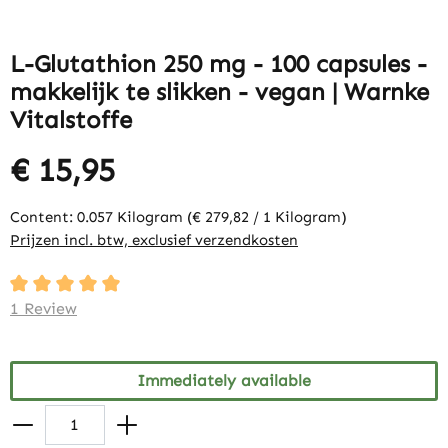
L-Glutathion 250 mg - 100 capsules -
makkelijk te slikken - vegan | Warnke
Vitalstoffe
€ 15,95
Content:
0.057 Kilogram
(€ 279,82 / 1 Kilogram)
Prijzen incl. btw, exclusief verzendkosten
Average rating of 5 out of 5 stars
1 Review
Immediately available