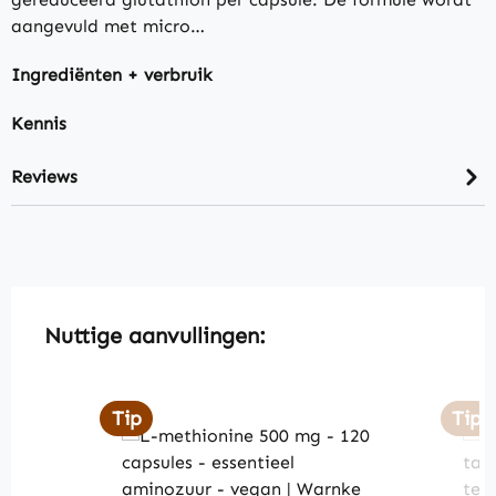
aangevuld met micro…
Ingrediënten + verbruik
Kennis
Reviews
Skip product gallery
Nuttige aanvullingen:
Tip
Tip