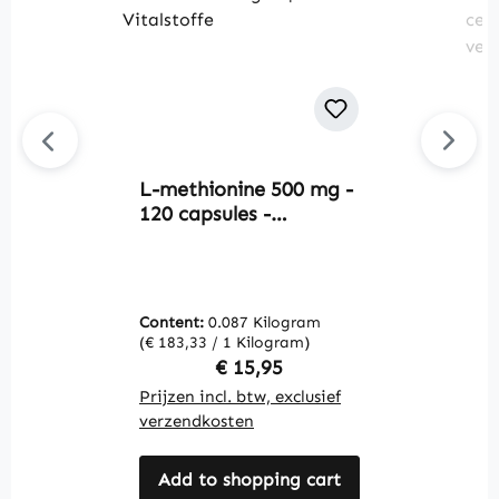
L-methionine 500 mg -
Av
120 capsules -
S
essentieel aminozuur -
t
vegan | Warnke
d
Vitalstoffe
sc
c
Content:
0.087 Kilogram
C
m
(€ 183,33 / 1 Kilogram)
(€
V
Regular price:
€ 15,95
Prijzen incl. btw, exclusief
Pr
verzendkosten
v
Add to shopping cart