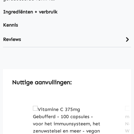
Ingrediënten + verbruik
Kennis
Reviews
Skip product gallery
Nuttige aanvullingen: