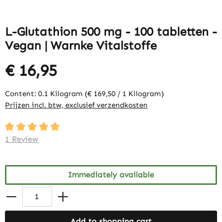
L-Glutathion 500 mg - 100 tabletten -
Vegan | Warnke Vitalstoffe
€ 16,95
Content:
0.1 Kilogram
(€ 169,50 / 1 Kilogram)
Prijzen incl. btw, exclusief verzendkosten
Average rating of 5 out of 5 stars
1 Review
Immediately available
Add to shopping cart