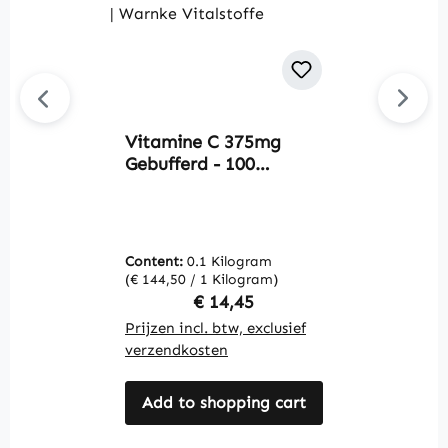
Vitamine C 375mg
N
Gebufferd - 100
c
capsules - voor het
d
immuunsysteem, het
a
zenuwstelsel en meer -
|
vegan | Warnke
Content:
0.1 Kilogram
C
Vitalstoffe
(€ 144,50 / 1 Kilogram)
(€
Regular price:
€ 14,45
Prijzen incl. btw, exclusief
Pr
verzendkosten
v
Add to shopping cart