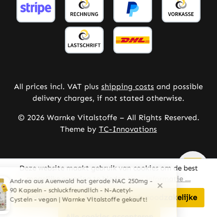
All prices incl. VAT plus
shipping costs
and possible
delivery charges, if not stated otherwise.
© 2026 Warnke Vitalstoffe – All Rights Reserved.
Theme by
TC-Innovations
Deze website maakt gebruik van cookies om de best
mogelijke ervaring te bieden
Meer informatie ...
Configureren
Alleen technisch noodzakelijke
Alle cookies accepteren