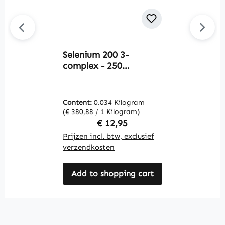
Selenium 200 3-
C
complex - 250
2
tabletten - voor haar,
g
nagels, schildklier en
u
meer - vegan | Warnke
W
Content:
0.034 Kilogram
C
Vitalstoffe
(€ 380,88 / 1 Kilogram)
(€
Regular price:
€ 12,95
Prijzen incl. btw, exclusief
Pr
verzendkosten
v
Add to shopping cart