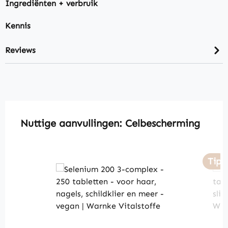
Ingrediënten + verbruik
Kennis
Reviews
Skip product gallery
Nuttige aanvullingen: Celbescherming
Tip