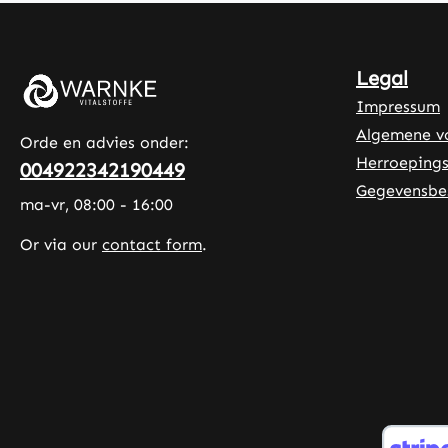
voedingssupplementen uit Duitse
productie • Geproduceerd volgens
HACCP kwaliteits- en
Legal
hygiënenormen • Zonder
Impressum
toevoegingen en kleurstoffen
Algemene v
Ontdek de voordelen: Selenium
Orde en advies onder:
draagt bij aan een normale
Herroepings
004922342190449
spermatogenese. Selenium draagt
Gegevensbe
ma-vr, 08:00 - 16:00
bij aan het behoud van normaal
haar. Selenium draagt bij aan het
Or via our
contact form
.
behoud van normale nagels.
Selenium draagt bij aan de
normale werking van het
immuunsysteem. Selenium draagt
bij aan een normale
schildklierfunctie. Selenium draagt
bij aan de bescherming van cellen
tegen oxidatieve stress. Let op: