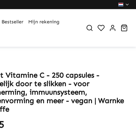
Bestseller
Mijn rekening
You have 0 wi
Sho
 Vitamine C - 250 capsules -
ijk door te slikken - voor
herming, immuunsysteem,
envorming en meer - vegan | Warnke
ffe
5