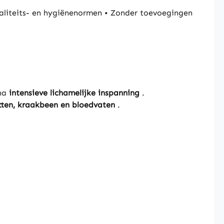
liteits- en hygiënenormen • Zonder toevoegingen
 na
intensieve lichamelijke inspanning
.
otten, kraakbeen en bloedvaten
.