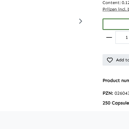
Content:
0.1
Prijzen incl.
Add to
Product nu
PZN:
02604
250 Capsule