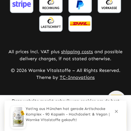
All prices incl. VAT plus
shipping costs
and possible
delivery charges, if not stated otherwise.
© 2026 Warnke Vitalstoffe – All Rights Reserved.
Theme by
TC-Innovations
Deze website maakt gebruik van cookies om de best
mogelijke ervaring te bieden
Meer informatie ...
Yating aus München hat gerade Artischocke
Komplex - 90 Kapseln - Hochdosiert & Vegan |
Configureren
Alleen technisch noodzakelijke
Warnke Vitalstoffe gekauft!
Alle cookies accepteren