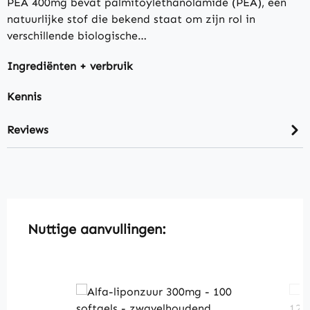
PEA 400mg bevat palmitoylethanolamide (PEA), een
natuurlijke stof die bekend staat om zijn rol in
verschillende biologische…
Ingrediënten + verbruik
Kennis
Reviews
Skip product gallery
Nuttige aanvullingen: