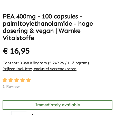
PEA 400mg - 100 capsules -
palmitoylethanolamide - hoge
dosering & vegan | Warnke
Vitalstoffe
€ 16,95
Content:
0.068 Kilogram
(€ 249,26 / 1 Kilogram)
Prijzen incl. btw, exclusief verzendkosten
Average rating of 5 out of 5 stars
1 Review
Immediately available