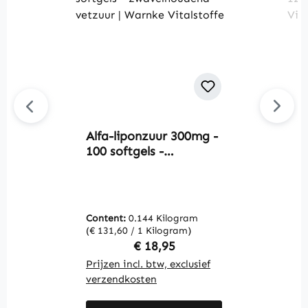
Alfa-liponzuur 300mg -
Av
100 softgels -
A
zwavelhoudend
7
vetzuur | Warnke
W
Vitalstoffe
Content:
0.144 Kilogram
C
(€ 131,60 / 1 Kilogram)
(€
Regular price:
€ 18,95
Prijzen incl. btw, exclusief
Pr
verzendkosten
v