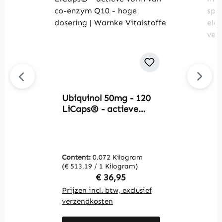
Ubiquinol 50mg - 120
M
LiCaps® - actieve
t
vorm van co-enzym
-
Q10 - hoge dosering |
e
Warnke Vitalstoffe
m
V
Content:
0.072 Kilogram
C
(€ 513,19 / 1 Kilogram)
(€
Regular price:
€ 36,95
Prijzen incl. btw, exclusief
Pr
verzendkosten
v