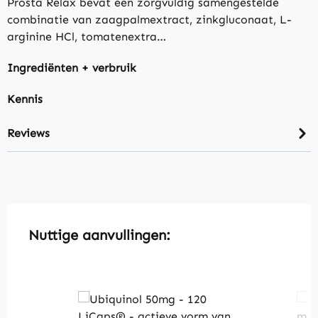
Prosta Relax bevat een zorgvuldig samengestelde
combinatie van zaagpalmextract, zinkgluconaat, L-
arginine HCl, tomatenextra…
Ingrediënten + verbruik
Kennis
Reviews
Skip product gallery
Nuttige aanvullingen: