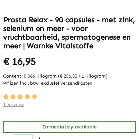
Prosta Relax - 90 capsules - met zink,
selenium en meer - voor
vruchtbaarheid, spermatogenese en
meer | Warnke Vitalstoffe
€ 16,95
Content:
0.066 Kilogram
(€ 256,82 / 1 Kilogram)
Prijzen incl. btw, exclusief verzendkosten
Average rating of 5 out of 5 stars
1 Review
Immediately available