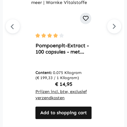
B
Average rating of 4 out of 5 stars
w
Pompoenpit-Extract -
y
100 capsules - met
h
vitamine E, selenium
|
en zink - voor het
immuunsysteem, de
Content:
0.075 Kilogram
C
huid en meer | Warnke
(€ 199,33 / 1 Kilogram)
(€
Vitalstoffe
Regular price:
€ 14,95
Prijzen incl. btw, exclusief
Pr
verzendkosten
v
Add to shopping cart