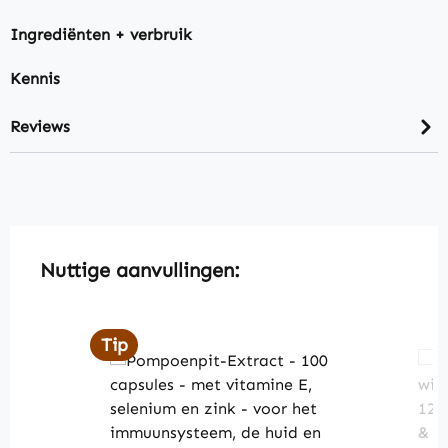
Ingrediënten + verbruik
Kennis
Reviews
Skip product gallery
Nuttige aanvullingen:
Tip