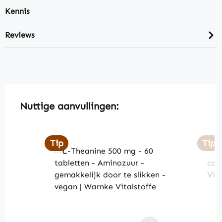
Kennis
Reviews
Skip product gallery
Nuttige aanvullingen:
Tip
Tip