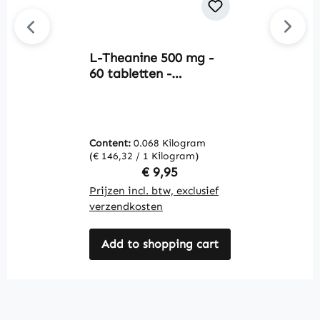
L-Theanine 500 mg -
L
60 tabletten -
9
Aminozuur -
W
gemakkelijk door te
slikken - vegan |
Warnke Vitalstoffe
Content:
0.068 Kilogram
C
(€ 146,32 / 1 Kilogram)
(€
Regular price:
€ 9,95
Prijzen incl. btw, exclusief
Pr
verzendkosten
v
Add to shopping cart