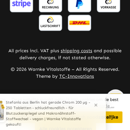
All prices incl. VAT plus
shipping costs
and possible
delivery charges, if not stated otherwise.
© 2026 Warnke Vitalstoffe – All Rights Reserved.
Theme by
TC-Innovations
Deze website maakt gebruik van cookies om de best
mogelijke ervaring te bieden
Meer informatie ...
Configureren
Alleen technisch noodzakelijke
Alle cookies accepteren