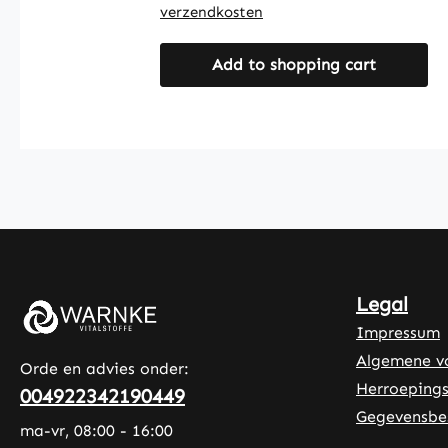
evenwichtige voeding. Met 150
verzendkosten
tabletten biedt de verpakking een
voorraad voor 75 dagen. De
Add to shopping cart
tabletten zijn goed doseerbaar en
bevatten naast
trimagnesiumcitraat uitsluitend
microkristallijne cellulose als
vulstof. De formule is glutenvrij,
lactosevrij en fructosevrij en
bewust samengesteld zonder
magnesiumstearaat en zonder
onnodige toevoegingen en
kleurstoffen. Warnke Vitalstoffe –
Legal
Duitse apotheekkwaliteit – Made
Impressum
in Germany • 100% Vegan •
Algemene v
Hoogwaardige
Orde en advies onder:
voedingssupplementen uit Duitse
Herroepings
004922342190449
productie • Geproduceerd volgens
Gegevensbe
ma-vr, 08:00 - 16:00
HACCP-kwaliteits- en