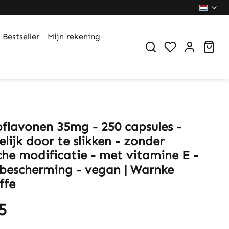
Bestseller
Mijn rekening
You have 0 wi
Sho
oflavonen 35mg - 250 capsules -
ijk door te slikken - zonder
che modificatie - met vitamine E -
lbescherming - vegan | Warnke
ffe
5