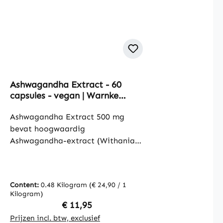
Ashwagandha Extract - 60
capsules - vegan | Warnke
Vitalstoffe
Ashwagandha Extract 500 mg
bevat hoogwaardig
Ashwagandha-extract (Withania
somnifera), gestandaardiseerd op
minimaal 5% withanoliden. Dit
plantaardige extract wordt al
Content:
0.48 Kilogram
(€ 24,90 / 1
eeuwenlang traditioneel gebruikt.
Kilogram)
De capsules bevatten
Regular price:
€ 11,95
microkristallijne cellulose als
Prijzen incl. btw, exclusief