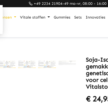
+49 2234 21904-49 ma-vr, 08:00 - 16:00
mensen
Vitale stoffen
Gummies
Sets
Innovaties
Soja-Is
gemakkel
genetis
voor ce
Vitalsto
€ 24,9