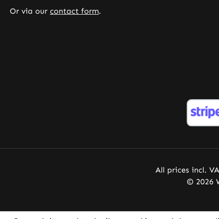
hygiënenormen • Glutenvrij,
Or via our
contact form
.
lactosevrij en fructosevrij • Zonder
magnesiumstearaat • Zonder
onnodige toevoegingen en
kleurstoffen Ontdek de voordelen:
Magnesium draagt bij aan de
vermindering van vermoeidheid en
moeheid. Magnesium draagt bij
aan een normaal
energiemetabolisme. Magnesium
draagt bij aan de
elektrolytenbalans. Magnesium
draagt bij aan een normale
werking van het zenuwstelsel.
Magnesium draagt bij aan een
All prices incl. V
normale spierfunctie. Magnesium
© 2026 W
draagt bij aan een normale
eiwitsynthese. Magnesium draagt
bij aan een normale