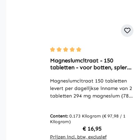
Average rating of 5 out of 5 stars
Magnesiumcitraat - 150
tabletten - voor botten, spieren
en meer - vegan | Warnke
Vitalstoffe
Magnesiumcitraat 150 tabletten
levert per dagelijkse inname van 2
tabletten 294 mg magnesium (78%
NRV). Het aanwezige
trimagnesiumcitraat is een
Content:
0.173 Kilogram
(€ 97,98 / 1
organische magnesiumverbinding
Kilogram)
en is ideaal als dagelijkse
Regular price:
€ 16,95
aanvulling binnen een
Prijzen incl. btw, exclusief