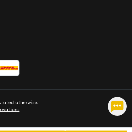
kleurstoffen Let op: Als fabrikant
en distributeur van
voedingssupplementen mogen wij
geen uitspraken doen over de
werking van voedingsstoffen. Voor
meer informatie raden wij aan
vakliteratuur of gespecialiseerde
websites te raadplegen voordat u
een bestelling plaatst.
 stated otherwise.
ovations