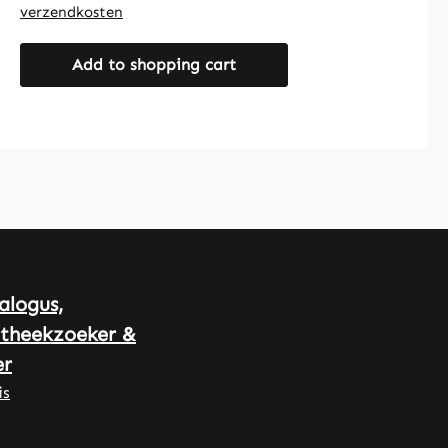
vulstof en
verzendkosten
hydroxypropylmethylcellulose voor
de capsulewand. Het product
Add to shopping cart
bevat daarnaast L-leucine. Met 60
capsules per verpakking biedt dit
product een praktische manier om
Ashwagandha in de dagelijkse
voeding te integreren. De capsules
zijn eenvoudig te doseren en
geschikt voor regelmatig gebruik.
Warnke Vitalstoffe - Duitse
apotheekkwaliteit - Made in
Germany • 100% vegan •
alogus,
Hoogwaardige
theekzoeker &
voedingssupplementen
r
geproduceerd in Duitsland •
Geproduceerd volgens HACCP-
is
kwaliteits- en hygiënenormen •
Vrij van toevoegingen en