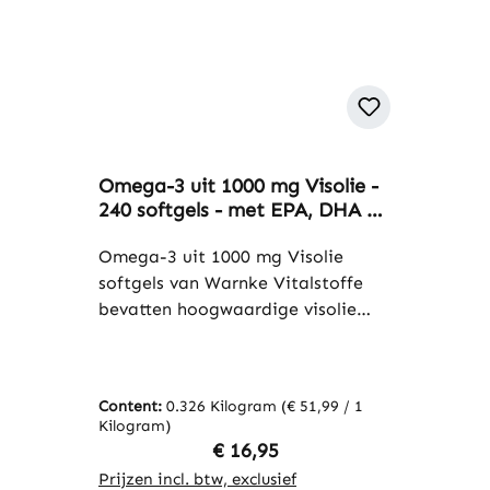
Omega-3 uit 1000 mg Visolie -
240 softgels - met EPA, DHA &
vitamine E - meer dan 100%
van de dagelijkse referentie-
Omega-3 uit 1000 mg Visolie
inname | Warnke Vitalstoffe
softgels van Warnke Vitalstoffe
bevatten hoogwaardige visolie
met de omega-3-vetzuren EPA en
DHA gecombineerd met vitamine
E in praktische softgelvorm. Per
Content:
0.326 Kilogram
(€ 51,99 / 1
dagelijkse dosering levert het
Kilogram)
product 3000 mg visolie, waarvan
Regular price:
€ 16,95
540 mg EPA en 360 mg DHA,
Prijzen incl. btw, exclusief