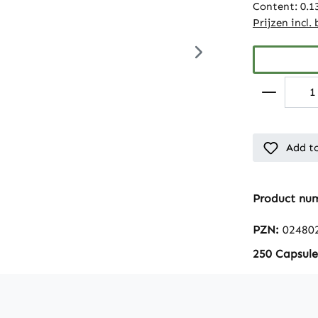
Content:
0.1
Prijzen incl.
Add to
Product nu
PZN:
02480
250 Capsule